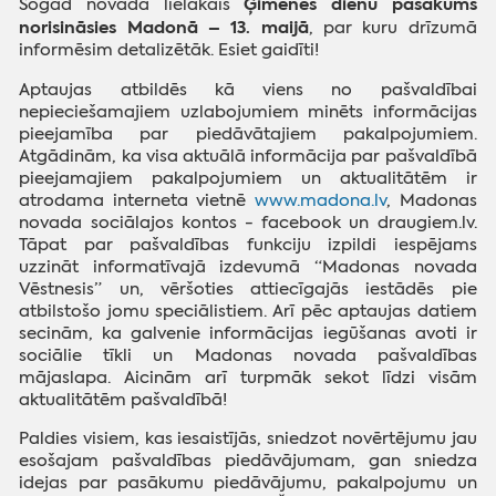
Ģimenes dienu pasākums
Šogad novada lielākais
norisināsies Madonā – 13. maijā
, par kuru drīzumā
informēsim detalizētāk. Esiet gaidīti!
Aptaujas atbildēs kā viens no pašvaldībai
nepieciešamajiem uzlabojumiem minēts informācijas
pieejamība par piedāvātajiem pakalpojumiem.
Atgādinām, ka visa aktuālā informācija par pašvaldībā
pieejamajiem pakalpojumiem un aktualitātēm ir
atrodama interneta vietnē
www.madona.lv
, Madonas
novada sociālajos kontos - facebook un draugiem.lv.
Tāpat par pašvaldības funkciju izpildi iespējams
uzzināt informatīvajā izdevumā “Madonas novada
Vēstnesis” un, vēršoties attiecīgajās iestādēs pie
atbilstošo jomu speciālistiem. Arī pēc aptaujas datiem
secinām, ka galvenie informācijas iegūšanas avoti ir
sociālie tīkli un Madonas novada pašvaldības
mājaslapa. Aicinām arī turpmāk sekot līdzi visām
aktualitātēm pašvaldībā!
Paldies visiem, kas iesaistījās, sniedzot novērtējumu jau
esošajam pašvaldības piedāvājumam, gan sniedza
idejas par pasākumu piedāvājumu, pakalpojumu un