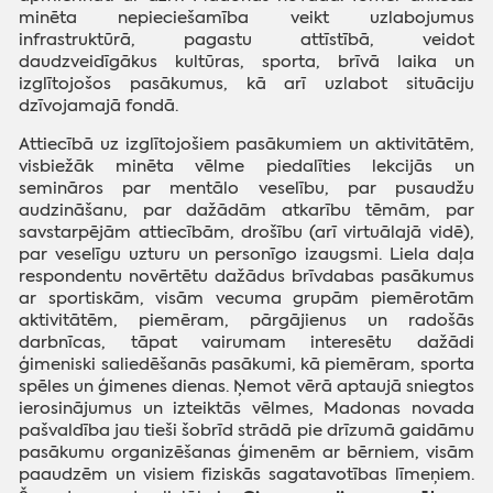
minēta nepieciešamība veikt uzlabojumus
infrastruktūrā, pagastu attīstībā, veidot
daudzveidīgākus kultūras, sporta, brīvā laika un
izglītojošos pasākumus, kā arī uzlabot situāciju
dzīvojamajā fondā.
Attiecībā uz izglītojošiem pasākumiem un aktivitātēm,
visbiežāk minēta vēlme piedalīties lekcijās un
semināros par mentālo veselību, par pusaudžu
audzināšanu, par dažādām atkarību tēmām, par
savstarpējām attiecībām, drošību (arī virtuālajā vidē),
par veselīgu uzturu un personīgo izaugsmi. Liela daļa
respondentu novērtētu dažādus brīvdabas pasākumus
ar sportiskām, visām vecuma grupām piemērotām
aktivitātēm, piemēram, pārgājienus un radošās
darbnīcas, tāpat vairumam interesētu dažādi
ģimeniski saliedēšanās pasākumi, kā piemēram, sporta
spēles un ģimenes dienas. Ņemot vērā aptaujā sniegtos
ierosinājumus un izteiktās vēlmes, Madonas novada
pašvaldība jau tieši šobrīd strādā pie drīzumā gaidāmu
pasākumu organizēšanas ģimenēm ar bērniem, visām
paaudzēm un visiem fiziskās sagatavotības līmeņiem.