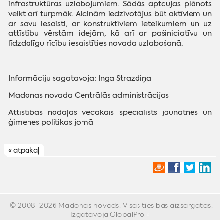
infrastruktūras uzlabojumiem. Šādās aptaujas plānots
veikt arī turpmāk. Aicinām iedzīvotājus būt aktīviem un
ar savu iesaisti, ar konstruktīviem ieteikumiem un uz
attīstību vērstām idejām, kā arī ar pašiniciatīvu un
līdzdalīgu rīcību iesaistīties novada uzlabošanā.
Informāciju sagatavoja: Inga Strazdiņa
Madonas novada Centrālās administrācijas
Attīstības nodaļas vecākais speciālists jaunatnes un
ģimenes politikas jomā
« atpakaļ
© 2008-2026 Madonas novads. Visas tiesības aizsargātas.
Izgatavoja
GlobalPro
»