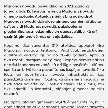
Madonas novada pašvaldība no 2023. gada 27.
janvāra līdz 15. februārim veica Madonas novada
ģimeņu aptauju. Aptaujas mērķis bija noskaidrot
Madonas novadā dzīvojošo ģimeņu apmierinātību ar
dzīves vidi Madonas novadā, pakalpojumu
pieejamību, sasniedzamību un daudzveidību, kā arī
uzzināt ģimeņu vēlmes un vajadzības.
Kopumā tika saņemtas 310 atbildes, aptverot visu
Madonas novada teritoriju. Visaktīvāk iesaistījusies
auditorija vecuma grupā no 26-40 gadiem. Aptaujā
tika uzdoti jautājumi par ģimeņu kopējo apmierinātību
ar dzīvi Madonas novadā, kā arī lūgts novērtēt kultūras,
sporta un brīvā laika pavadīšanas iespējas novadā. Tika
lūgts arī novērtējums novada infrastruktūrai, kas
paredzēta ģimenēm. Pozitīvi, ka ģimenes sniegušas ne
tikai savu novērtējumu, bet arī savus ieteikumus, kas
tiks izskatīti un izmantoti, plānojot ģimenes politiku
novadā.
No aptaujātajām ģimenēm 68,4 % ģimeņu atzina, ka ir
apmierināti ar dzīvi Madonas novadā. Tomēr anketās