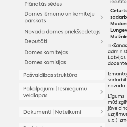
iesūtīts
Plānotās sēdes
Ceturt
Domes lēmumu un komiteju
sadarbī
pārskats
Madona
Lungevi
Novada domes priekšsēdētājs
Domes lēmumi
Muižni
Deputāti
Komitejas sēdes
Tikšan
Domes sēžu audioierakstu
administ
Domes komitejas
Arhīvs
Latvijas
arhīvs
Domes komisijas
docente
Izmanto
Pašvaldības struktūra
sadarbīb
novada p
Pakalpojumi | Iesniegumu
veidlapas
Līgums 
mūžizglī
jāveici
Pakalpojumi
Dokumenti | Noteikumi
uzņēmum
Iesniegumu veidlapas
u.c.) iz
Pašvaldības saistošie noteikumi