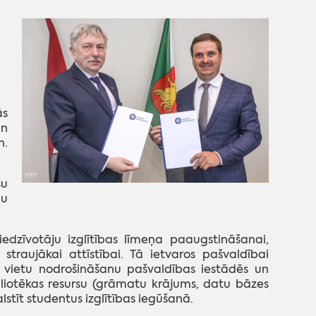
ās
un
n.
šu
nu
zīvotāju izglītības līmeņa paaugstināšanai,
traujākai attīstībai. Tā ietvaros pašvaldībai
 vietu nodrošināšanu pašvaldības iestādēs un
liotēkas resursu (grāmatu krājums, datu bāzes
lstīt studentus izglītības iegūšanā.