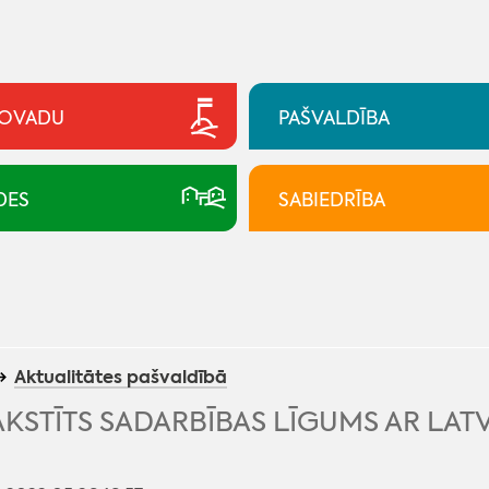
NOVADU
PAŠVALDĪBA
DES
SABIEDRĪBA
Aktualitātes pašvaldībā
KSTĪTS SADARBĪBAS LĪGUMS AR LATV