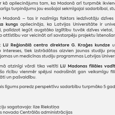
r kā apliecinājums tam, ka Madonā arī turpmāk ikvienam 
arīgs turpinājums jau esošajai sekmīgajai sadarbībai, 
le Madonā – tas ir nozīmīgs faktors iedzīvotāju dzīv
ka kungs
apliecināja, ka Latvijas Universitāte ir univ
, palīdzot iegūt augstāko izglītību tuvāk dzīves vietai
o attīstību var veicināt arī savstarpēju projektu īstenoša
LU
Reģionālā centra direktore
G. Kraģes kundze
rt
uz
 intereses, tiek izstrādātas aizvien jaunas studiju p
 jomas un medicīnas studiju programmas Latvijas Univers
LU Madonas filiāles vadītā
ā atzinīgi vārdi tika veltīti
šo rīcību vienmēr spējusi nodrošināt gan veiksmīgu fi
tāti un pašvaldību.
ais līgums paredz perspektīvu sadarbību turpmāko 5 ga
iju sagatavoja: Ilze Riekstiņa
 novada Centrālās administrācijas