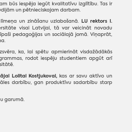
būs iespēja iegūt kvalitatīvu izglītību. Tas ir
studijām un pētnieciskajam darbam.
LU rektors I.
es līmeņa un zināšanu uzlabošanā.
ersitāte visai Latvijai, tā var veicināt novadu
, īpaši pedagoģijas un sociālajā jomā. Viņaprāt,
na.
svēra, ka, lai spētu apmierināt visdažādākās
rogrammas, rodot iespēju studentiem apgūt arī
itātē.
jai Lolitai Kostjukovai,
kas ar savu aktīvo un
liāles darbību, gan produktīvu sadarbību starp
du garumā.