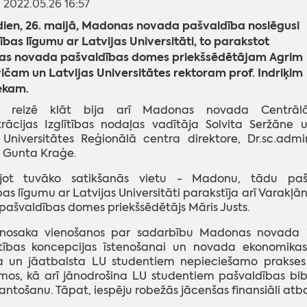
: 2022.05.26 16:57
dien, 26. maijā, Madonas novada pašvaldība noslēgusi
bas līgumu ar Latvijas Universitāti, to parakstot
s novada pašvaldības domes priekšsēdētājam Agrim
čam un Latvijas Universitātes rektoram prof. Indriķim
ekam.
ās reizē klāt bija arī Madonas novada Centrāl
rācijas Izglītības nodaļas vadītāja Solvita Seržāne 
 Universitātes Reģionālā centra direktore, Dr.sc.admi
 Gunta Kraģe.
jot tuvāko satikšanās vietu - Madonu, tādu pa
as līgumu ar Latvijas Universitāti parakstīja arī Varakļā
ašvaldības domes priekšsēdētājs Māris Justs.
nosaka vienošanos par sadarbību Madonas novada ied
tības koncepcijas īstenošanai un novada ekonomikas s
na un jāatbalsta LU studentiem nepieciešamo prakses
os, kā arī jānodrošina LU studentiem pašvaldības bib
mantošanu. Tāpat, iespēju robežās jācenšas finansiāli atba