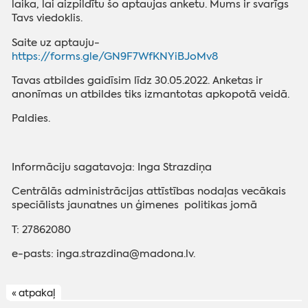
laika, lai aizpildītu šo aptaujas anketu. Mums ir svarīgs
Tavs viedoklis.
Saite uz aptauju-
https://forms.gle/GN9F7WfKNYiBJoMv8
Tavas atbildes gaidīsim līdz 30.05.2022. Anketas ir
anonīmas un atbildes tiks izmantotas apkopotā veidā.
Paldies.
Informāciju sagatavoja:
Inga Strazdiņa
Centrālās administrācijas attīstības nodaļas vecākais
speciālists jaunatnes un ģimenes politikas jomā
T: 27862080
e-pasts: inga.strazdina@madona.lv.
« atpakaļ