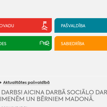
NOVADU
PAŠVALDĪBA
DES
SABIEDRĪBA
Aktualitātes pašvaldībā
R DARBS! AICINA DARBĀ SOCIĀLO D
ĢIMENĒM UN BĒRNIEM MADONĀ.