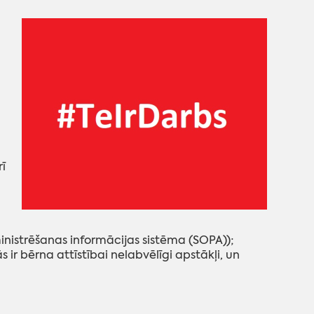
ī
istrēšanas informācijas sistēma (SOPA));
r bērna attīstībai nelabvēlīgi apstākļi, un