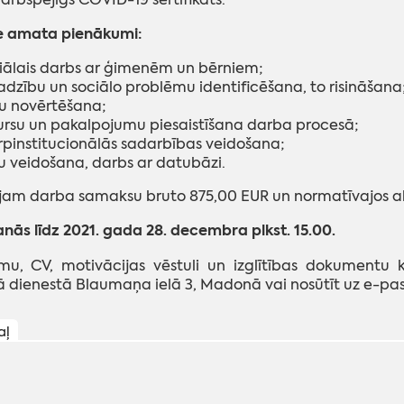
e amata pienākumi:
iālais darbs ar ģimenēm un bērniem;
adzību un sociālo problēmu identificēšana, to risināšana
ku novērtēšana;
ursu un pakalpojumu piesaistīšana darba procesā;
rpinstitucionālās sadarbības veidošana;
tu veidošana, darbs ar datubāzi.
jam darba samaksu bruto 875,00 EUR un
normatīvajos ak
anās līdz 2021. gada 28. decembra plkst. 15.00.
umu, CV, motivācijas vēstuli un izglītības dokumentu
ā dienestā Blaumaņa ielā 3, Madonā vai nosūtīt uz e-pa
aļ