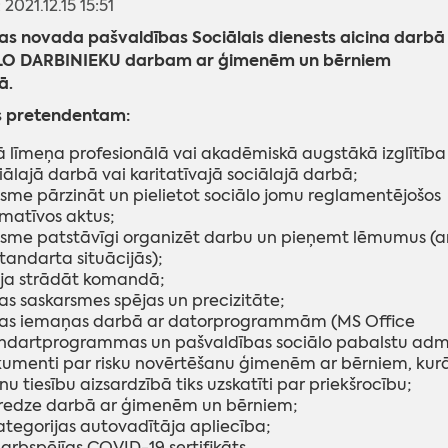
: 2021.12.15 15:51
s novada pašvaldības Sociālais dienests aicina darbā
O DARBINIEKU darbam ar ģimenēm un bērniem
ā.
s pretendentam:
ā līmeņa profesionālā vai akadēmiskā augstākā izglītība
iālajā darbā vai karitatīvajā sociālajā darbā;
sme pārzināt un pielietot sociālo jomu reglamentējošos
matīvos aktus;
sme patstāvīgi organizēt darbu un pieņemt lēmumus (ar
tandarta situācijās);
ja strādāt komandā;
as saskarsmes spējas un precizitāte;
as iemaņas darbā ar datorprogrammām (MS Office
ndartprogrammas un pašvaldības sociālo pabalstu admin
umenti par risku novērtēšanu ģimenēm ar bērniem, kurās i
nu tiesību aizsardzībā tiks uzskatīti par priekšrocību;
redze darbā ar ģimenēm un bērniem;
ategorijas autovadītāja apliecība;
arbspējīgs COVID-19 sertifikāts.