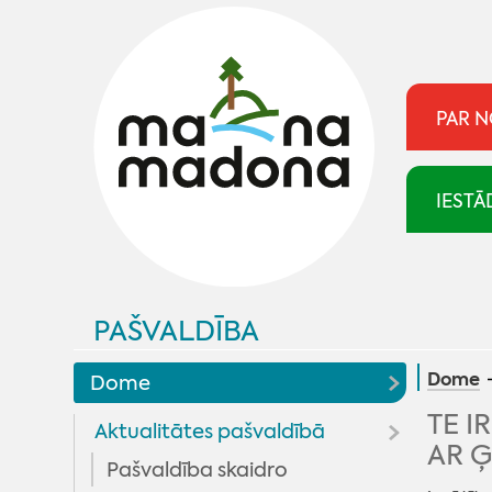
PAR 
IESTĀ
PAŠVALDĪBA
Dome
Dome
TE I
Aktualitātes pašvaldībā
AR 
Pašvaldība skaidro