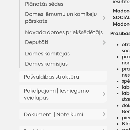
iesūtīts
Plānotās sēdes
Madona
Domes lēmumu un komiteju
SOCIĀL
pārskats
Madon
Novada domes priekšsēdētājs
Domes lēmumi
Prasība
Deputāti
Komitejas sēdes
otr
soc
Domes sēžu audioierakstu
Domes komitejas
Arhīvs
pra
arhīvs
nor
Domes komisijas
pra
nes
Pašvaldības struktūra
spē
lab
Pakalpojumi | Iesniegumu
lab
veidlapas
sta
dok
Pakalpojumi
Bēr
Dokumenti | Noteikumi
pie
Iesniegumu veidlapas
B k
Pašvaldības saistošie noteikumi
sad