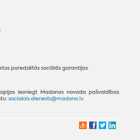
;
tos paredzētās sociālās garantijas.
 kopijas iesniegt Madonas novada pašvaldības
stu:
socialais.dienests@madona.lv
.