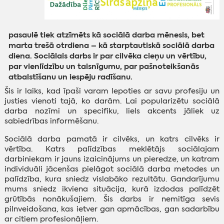
pasaulē tiek atzīmēts kā sociālā darba mēnesis, bet
marta trešā otrdiena – kā starptautiskā sociālā darba
diena. Sociālais darbs ir par cilvēka cieņu un vērtību,
par vienlīdzību un taisnīgumu, par pašnoteikšanās
atbalstīšanu un iespēju radīšanu.
Šis ir laiks, kad īpaši varam lepoties ar savu profesiju un
justies vienoti tajā, ko darām. Lai popularizētu sociālā
darba nozīmi un specifiku, liels akcents jāliek uz
sabiedrības informēšanu.
Sociālā darba pamatā ir cilvēks, un katrs cilvēks ir
vērtība. Katrs palīdzības meklētājs sociālajam
darbiniekam ir jauns izaicinājums un pieredze, un katram
individuāli jācenšas pielāgot sociālā darba metodes un
palīdzība, kura sniedz vislabāko rezultātu. Gandarījumu
mums sniedz ikviena situācija, kurā izdodas palīdzēt
grūtībās nonākušajiem. Šis darbs ir nemitīga sevis
pilnveidošana, kas ietver gan apmācības, gan sadarbību
ar citiem profesionāļiem.