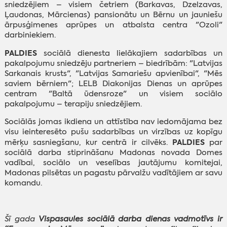
sniedzējiem – visiem četriem (Barkavas, Dzelzavas,
Ļaudonas, Mārcienas) pansionātu un Bērnu un jauniešu
ārpusģimenes aprūpes un atbalsta centra "Ozoli"
darbiniekiem.
PALDIES
sociālā dienesta lielākajiem sadarbības un
pakalpojumu sniedzēju partneriem – biedrībām: "Latvijas
Sarkanais krusts", "Latvijas Samariešu apvienībai", "Mēs
saviem bērniem"; LELB Diakonijas Dienas un aprūpes
centram "Baltā ūdensroze" un visiem sociālo
pakalpojumu – terapiju sniedzējiem.
Sociālās jomas ikdiena un attīstība nav iedomājama bez
visu ieinteresēto pušu sadarbības un virzības uz kopīgu
PALDIES
mērķu sasniegšanu, kur centrā ir cilvēks.
par
sociālā darba stiprināšanu Madonas novada Domes
vadībai, sociālo un veselības jautājumu komitejai,
Madonas pilsētas un pagastu pārvalžu vadītājiem ar savu
komandu.
Šī gada
Vispasaules sociālā darba dienas vadmotīvs ir