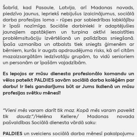
Šobrīd, kad Pasaule, Latvija, arī Madonas novads,
piedzīvo jaunus, iepriekš nebijušus izaicinājumus, sociālā
darba profesijas loma - rūpes par sabiedrības labklājību
ir īpaši nozīmīga. Sociālie darbinieki ir adaptējušies
jaunajiem apstākļiem un turpina aktīvi iesaistīties
problēmsituāciju izvērtēšanā un palīdzības sniegšanā.
Īpaša uzmanība un atbalsts tiek sniegts ģimenēm ar
bērniem, kurās ir augsts apdraudējuma risks, kā arī citām
mazaizsargātām iedzīvotāju grupām, to vidū senioriem
un personām ar īpašām vajadzībām.
Es lepojos ar mūsu dienesta profesionālo komandu un
vēlos pateikt PALDIES savām sociālā darba kolēģēm par
darbu! Ir liels gandarījums būt ar Jums ikdienā un mūsu
profesijas svētku mēnesī!
"Vieni mēs varam darīt tik maz. Kopā mēs varam paveikt
tik daudz."
/Helēna Kellere/ Madonas novada
pašvaldības Sociālā dienesta vārdā saku:
PALDIES
un sveiciens sociālā darba mēnesī pakalpojumu