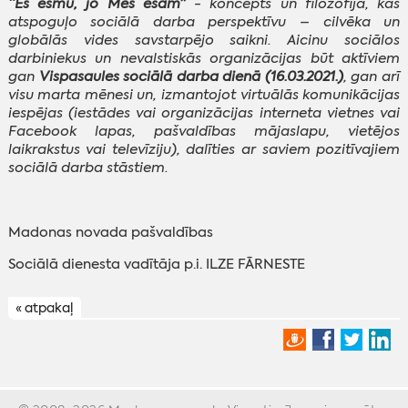
“Es esmu, jo Mēs esam”
- koncepts un filozofija, kas
atspoguļo sociālā darba perspektīvu – cilvēka un
globālās vides savstarpējo saikni. Aicinu sociālos
darbiniekus un nevalstiskās organizācijas būt aktīviem
gan
Vispasaules sociālā darba dienā (16.03.2021.)
, gan arī
visu marta mēnesi un, izmantojot virtuālās komunikācijas
iespējas (iestādes vai organizācijas interneta vietnes vai
Facebook lapas, pašvaldības mājaslapu, vietējos
laikrakstus vai televīziju), dalīties ar saviem pozitīvajiem
sociālā darba stāstiem.
Madonas novada pašvaldības
Sociālā dienesta vadītāja p.i. ILZE FĀRNESTE
« atpakaļ