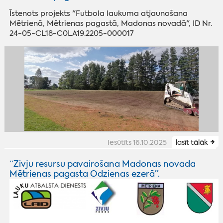
Īstenots projekts "Futbola laukuma atjaunošana
Mētrienā, Mētrienas pagastā, Madonas novadā", ID Nr.
24-05-CL18-C0LA19.2205-000017
Iesūtīts 16.10.2025
lasīt tālāk
“Zivju resursu pavairošana Madonas novada
Mētrienas pagasta Odzienas ezerā”.