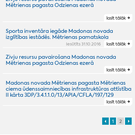
Mētrienas pagasta Odzienas ezerā
lasīt tālāk
Sporta inventāra iegāde Madonas novada
izglītības iestādēs. Mētrienas pamatskola
Iesūtīts 31.10.2016
lasīt tālāk
Zivju resursu pavairošana Madonas novada
Mētrienas pagasta Odzienas ezerā
lasīt tālāk
Madonas novada Mētrienas pagasta Mētrienas
ciema ūdenssaimniecības infrastruktūras attīstība
II kārta 3DP/3.4.1.1.0/13/APIA/CFLA/197/129
lasīt tālāk
1
2