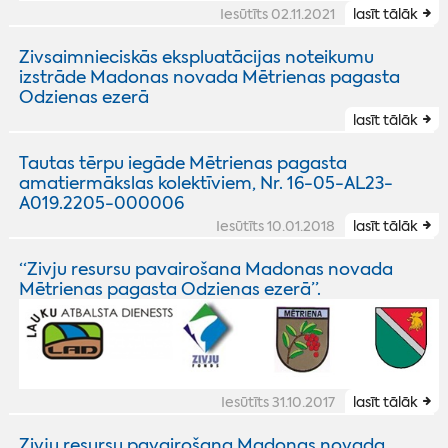
Iesūtīts 02.11.2021
lasīt tālāk
Zivsaimnieciskās ekspluatācijas noteikumu
izstrāde Madonas novada Mētrienas pagasta
Odzienas ezerā
lasīt tālāk
Tautas tērpu iegāde Mētrienas pagasta
amatiermākslas kolektīviem, Nr. 16-05-AL23-
A019.2205-000006
Iesūtīts 10.01.2018
lasīt tālāk
“Zivju resursu pavairošana Madonas novada
Mētrienas pagasta Odzienas ezerā”.
Iesūtīts 31.10.2017
lasīt tālāk
Zivju resursu pavairošana Madonas novada