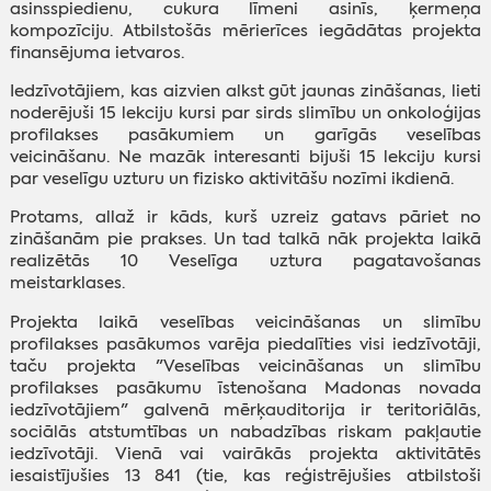
asinsspiedienu, cukura līmeni asinīs, ķermeņa
kompozīciju. Atbilstošās mērierīces iegādātas projekta
finansējuma ietvaros.
Iedzīvotājiem, kas aizvien alkst gūt jaunas zināšanas, lieti
noderējuši 15 lekciju kursi par sirds slimību un onkoloģijas
profilakses pasākumiem un garīgās veselības
veicināšanu. Ne mazāk interesanti bijuši 15 lekciju kursi
par veselīgu uzturu un fizisko aktivitāšu nozīmi ikdienā.
Protams, allaž ir kāds, kurš uzreiz gatavs pāriet no
zināšanām pie prakses. Un tad talkā nāk projekta laikā
realizētās 10 Veselīga uztura pagatavošanas
meistarklases.
Projekta laikā veselības veicināšanas un slimību
profilakses pasākumos varēja piedalīties visi iedzīvotāji,
taču projekta "Veselības veicināšanas un slimību
profilakses pasākumu īstenošana Madonas novada
iedzīvotājiem" galvenā mērķauditorija ir teritoriālās,
sociālās atstumtības un nabadzības riskam pakļautie
iedzīvotāji. Vienā vai vairākās projekta aktivitātēs
iesaistījušies 13 841 (tie, kas reģistrējušies atbilstoši