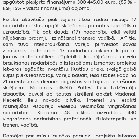
apgūstot piešķirto finansējumu 300 445,00 euro, (85 % -
ESF, 15% - valsts finansējums) apjomā.
Fizisko aktivitāšu piekritējiem tikusi radīta iespēja 17
nodarbību ciklos apgūt skriešanas pamatus speciālista
uzraudzībā. Tik pat daudz (17) nodarbību cikli veltīti
nūjošanas prasmju izzināšanai trenera vadībā. Arī tie,
kam tuva riteņbraukšana, varēja pilnveidot savas
zināšanas, pateicoties 17 nodarbību cikliem kopā ar
jomas profesionāļiem. Jāpiebilst, ka nūjošanas un velo
braukšanas nodarbībās bija iespējams izmantot projekta
ietvaros iegādāto inventāru. Kustību prieku svaigā gaisā
kupls pulks iedzīvotāju varēja baudīt, iesaistoties kādā no
21 orientēšanās dienām pagastos vai trijos orientēšanās
skrējienos Madonas pilsētā. Patiesi lielu izdzīvotāju
atsaucību guvuši abi tautas skrējieni apkārt Madonai.
Necerēti lielu novada cilvēku interesi un iesaisti
rosinājušas vispārējo veselību veicinošas vingrošanas
nodarbības. Kopumā 48 ciklos aizvadītas 480
vingrošanas nodarbības profesionālu fizioterapeitu un
treneru vadībā.
Domājot par mūsu jaunāko paaudzi, projekta ietvaros