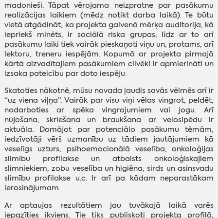
madonieši. Tāpat vērojama neizpratne par pasākumu
realizācijas laikiem (mēdz notikt darba laikā). Te būtu
vietā atgādināt, ka projekta galvenā mērķa auditorija, kā
iepriekš minēts, ir sociālā riska grupas, līdz ar to arī
pasākumu laiki tiek vairāk pieskaņoti viņu un, protams, arī
lektoru, treneru iespējām. Kopumā ar projekta pirmajā
kārtā aizvadītajiem pasākumiem cilvēki ir apmierināti un
izsaka pateicību par doto iespēju.
Skatoties nākotnē, mūsu novada ļaudis savās vēlmēs arī ir
“uz viena viļņa”. Vairāk par visu viņi vēlas vingrot, peldēt,
nodarboties ar spēka vingrojumiem vai jogu. Arī
nūjošana, skriešana un braukšana ar velosipēdu ir
aktuāla. Domājot par potenciālo pasākumu tēmām,
iedzīvotāji vērš uzmanību uz tādiem jautājumiem kā
veselīgs uzturs, psihoemocionālā veselība, onkoloģijas
slimību profilakse un atbalsts onkoloģiskajiem
slimniekiem, zobu veselība un higiēna, sirds un asinsvadu
slimību profilakse u.c. Ir arī pa kādam neparastākam
ierosinājumam.
Ar aptaujas rezultātiem jau tuvākajā laikā varēs
iepazīties ikviens. Tie tiks publiskoti projekta profilā,