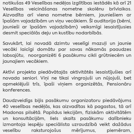
notikušas 49 Veselības nedēļas izglītības iestādēs kā arī 21
Veselības veicināšanas nometne skolēnu brīvlaikos.
Aizvadīta arī viena nometne bērniem, jauniešiem ar
īpašām vajadzībām un viņu vecākiem. Šī auditorija (bērni,
jaunieši ar īpašām vajadzībām) veiksmīgi iesaistījusies
desmit speciālās deju un kustību nodarbībās.
Savukārt, lai novadā dzimtu veselīgi mazuļi un jaunie
vecāki laicīgi domātu par savas nākamās paaudzes
labsajūtu, noorganizēti 6 pasākumu cikli grūtniecēm un
jaunajiem vecākiem.
Aktīvi projekta piedāvātajās aktivitātēs iesaistījušies arī
novada seniori. Viņi ne tikai vingrojuši un nūjojuši, bet
apmeklējuši trīs, īpaši viņiem organizētās, Pensionāru
konferences.
Daudzveidīgs bijis pasākumu organizatoru piedāvājums
40 veselības nedēļās, kas aizvadītas kā pagastos, tā arī
Madonas pilsētā. Papildus lekcijām, fiziskām aktivitātēm
un konsultācijām, liels skaits pasākumu dalībnieku
izmantoja iespēju speciālista uzraudzībā veikt dažādus
veselību raksturojošus mērījumus, piemēram,