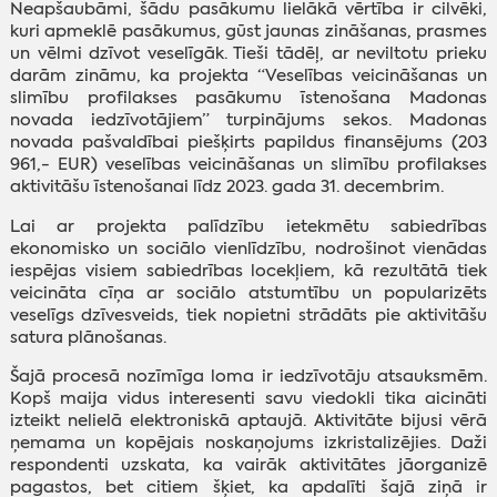
Neapšaubāmi, šādu pasākumu lielākā vērtība ir cilvēki,
kuri apmeklē pasākumus, gūst jaunas zināšanas, prasmes
un vēlmi dzīvot veselīgāk. Tieši tādēļ, ar neviltotu prieku
darām zināmu, ka projekta “Veselības veicināšanas un
slimību profilakses pasākumu īstenošana Madonas
novada iedzīvotājiem” turpinājums sekos. Madonas
novada pašvaldībai piešķirts papildus finansējums (203
961,- EUR) veselības veicināšanas un slimību profilakses
aktivitāšu īstenošanai līdz 2023. gada 31. decembrim.
Lai ar projekta palīdzību ietekmētu sabiedrības
ekonomisko un sociālo vienlīdzību, nodrošinot vienādas
iespējas visiem sabiedrības locekļiem, kā rezultātā tiek
veicināta cīņa ar sociālo atstumtību un popularizēts
veselīgs dzīvesveids, tiek nopietni strādāts pie aktivitāšu
satura plānošanas.
Šajā procesā nozīmīga loma ir iedzīvotāju atsauksmēm.
Kopš maija vidus interesenti savu viedokli tika aicināti
izteikt nelielā elektroniskā aptaujā. Aktivitāte bijusi vērā
ņemama un kopējais noskaņojums izkristalizējies. Daži
respondenti uzskata, ka vairāk aktivitātes jāorganizē
pagastos, bet citiem šķiet, ka apdalīti šajā ziņā ir