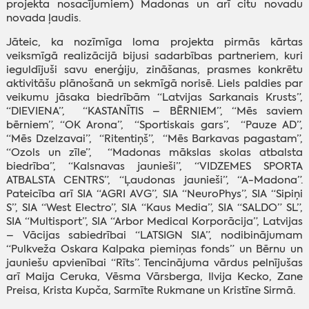
projekta nosacījumiem) Madonas un arī citu novadu
novada ļaudis.
Jāteic, ka nozīmīga loma projekta pirmās kārtas
veiksmīgā realizācijā bijusi sadarbības partneriem, kuri
ieguldījuši savu enerģiju, zināšanas, prasmes konkrētu
aktivitāšu plānošanā un sekmīgā norisē. Liels paldies par
veikumu jāsaka biedrībām “Latvijas Sarkanais Krusts”,
“DIEVIENA”, “KASTANĪTIS – BĒRNIEM”, “Mēs saviem
bērniem”, “OK Arona”, “Sportiskais gars”, “Pauze AD”,
“Mēs Dzelzavai”, “Ritentiņš”, “Mēs Barkavas pagastam”,
“Ozols un zīle”, “Madonas mākslas skolas atbalsta
biedrība”, “Kalsnavas jaunieši”, “VIDZEMES SPORTA
ATBALSTA CENTRS”, “Ļaudonas jaunieši”, “A-Madona”.
Pateicība arī SIA “AGRI AVG”, SIA “NeuroPhys”, SIA “Sipiņi
S”, SIA “West Electro”, SIA “Kaus Media”, SIA “SALDO” SL”,
SIA “Multisport”, SIA “Arbor Medical Korporācija”, Latvijas
– Vācijas sabiedrībai “LATSIGN SIA”, nodibinājumam
“Pulkveža Oskara Kalpaka piemiņas fonds” un Bērnu un
jauniešu apvienībai “Rīts”. Tencinājuma vārdus pelnījušas
arī Maija Ceruka, Vēsma Vārsberga, Ilvija Kecko, Zane
Preisa, Krista Kupča, Sarmīte Rukmane un Kristīne Sirmā.