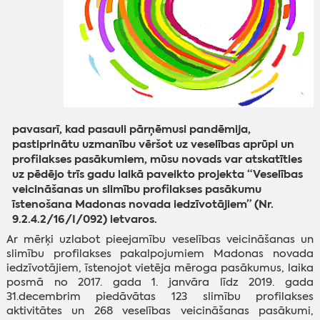
pavasarī, kad pasauli pārņēmusi pandēmija,
pastiprinātu uzmanību vēršot uz veselības aprūpi un
profilakses pasākumiem, mūsu novads var atskatīties
uz pēdējo trīs gadu laikā paveikto projekta “Veselības
veicināšanas un slimību profilakses pasākumu
īstenošana Madonas novada iedzīvotājiem” (Nr.
9.2.4.2/16/I/092) ietvaros.
Ar mērķi uzlabot pieejamību veselības veicināšanas un
slimību profilakses pakalpojumiem Madonas novada
iedzīvotājiem, īstenojot vietēja mēroga pasākumus, laika
posmā no 2017. gada 1. janvāra līdz 2019. gada
31.decembrim piedāvātas 123 slimību profilakses
aktivitātes un 268 veselības veicināšanas pasākumi,