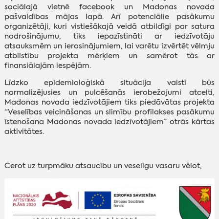
sociālajā vietnē facebook un Madonas novada
pašvaldības mājas lapā. Arī potenciālie pasākumu
organizētāji, kuri vistiešākajā veidā atbildīgi par satura
nodrošinājumu, tiks iepazīstināti ar iedzīvotāju
atsauksmēm un ierosinājumiem, lai varētu izvērtēt vēlmju
atbilstību projekta mērķiem un samērot tās ar
finansiālajām iespējām.
Līdzko epidemioloģiskā situācija valstī būs
normalizējusies un pulcēšanās ierobežojumi atcelti,
Madonas novada iedzīvotājiem tiks piedāvātas projekta
“Veselības veicināšanas un slimību profilakses pasākumu
īstenošana Madonas novada iedzīvotājiem” otrās kārtas
aktivitātes.
Cerot uz turpmāku atsaucību un veselīgu vasaru vēlot,