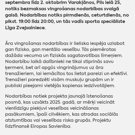
septembra līdz 2. oktobrim Varakļānos, Pils ielā 25,
notiks bezmaksas vingrošanas nodarbības svaigā
gaisā. Nodarbības notiks pirmdienās, ceturtdienās, no
plkst. 19:00 līdz 20:00, un tās vadīs sporta speciāliste
Līga Zvejsalniece.
Āra vingrošanas nodarbības ir lieliska iespēja uzlabot
gan fizisko, gan mentālo veselību. Tās piemērotas
dažāda vecuma un fiziskās sagatavotības līmeņiem.
Nodarbību laikā dalībnieki ne tikai stiprinās savu
ķermeni, bet arī apgūs vingrinājumus uz āra
trenažieriem, lai iemācītos tos lietot pareizi un efektīvi.
Trenažieri paredzēti visām muskuļu grupām un ir
publiski pieejami vietējās kopienas iedzīvotājiem.
Nodarbības notiek projekta jaunajā īstenošanas
posmā, kas uzsākts 2025. gadā, ar mērķi veicināt
vienlīdzīgu piekļuvi veselības veicināšanas
pasākumiem, īpaši cilvēkiem, kas atrodas sociālās
atstumtības vai veselības riska grupās. Projektu
līdzfinansē Eiropas Savienība.