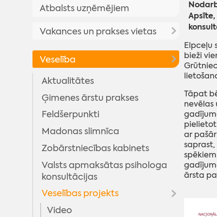
Aktualitātes
Nodarbī
Atbalsts uzņēmējiem
Resursu karte
Apsīte,
NVO grantu konkursi
Brīvais laiks
konsult
Vakances un prakses vietas
Līdzdalības budžets
Informācija par konkursiem
Izglītība
Multifunkcionālie/bērnu un
E
lpceļu 
Vakances
Konsultatīvās padomes
jauniešu centri
bieži vi
Veselība
Dzīvesvieta
Grūtnie
Pieejamās prakses vietas
Līdzfinansējums māju
Aktīvā atpūta
lietošan
Aktualitātes
pasākumiem
Piesaki prakses vietu!
Tāpat b
Ģimenes ārstu prakses
Sabiedrisko organizāciju karte
nevēlas 
Feldšerpunkti
gadījumo
Publiskās apspriešanas
pielieto
Madonas slimnīca
ar pašār
Aptaujas
Publiskās apspriešanas
saprast,
Zobārstniecības kabinets
Brīvprātīgais darbs
Saistošo noteikumu projekti
spēkiem,
Valsts apmaksātas psihologa
gadījum
Saziņa ar pašvaldību
Informatīvie paziņojumi par
Rezultāti SN projektu
ārsta pa
konsultācijas
SIVI iesniegumiem
apspriešanai
Veselības projekts
Video