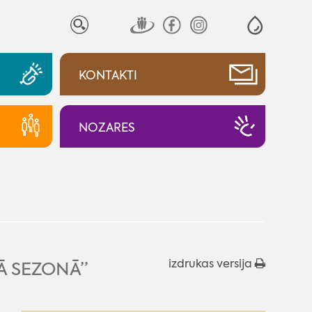
KONTAKTI
NOZARES
izdrukas versija
Ā SEZONĀ”