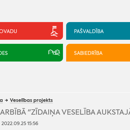
NOVADU
PAŠVALDĪBA
DES
SABIEDRĪBA
ba
Veselības projekts
RBĪBĀ "ZĪDAIŅA VESELĪBA AUKSTAJ
: 2022.09.25 15:56