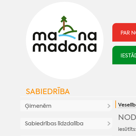
PAR 
IESTĀ
SABIEDRĪBA
Veselī
Ģimenēm
NODA
Atbalsts ģimenēm
Sabiedrības līdzdalība
iesūtīts
Aktualitates