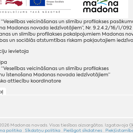
 “Veselības veicināšanas un slimību profilakses pasākum
na Madonas novada iedzīvotājiem”, Nr. 9.2.4.2/16/I/092 
anas un slimību profilakses pakalpojumiem Madonas novada
as un sociālās atstumtības riskam pakļautajiem iedzīvo
āciju ievietoja
eipa
ta “Veselības veicināšanas un slimību profilakses
mu īstenošana Madonas novada iedzīvotājiem”
isko attiecību koordinatore
aļ
026 Madonas novads. Visas tiesības aizsargātas. Izgatavoja
G
a politika
·
Sīkdatņu politika
·
Pielāgot sīkdatnes
·
Piekļūstamīb