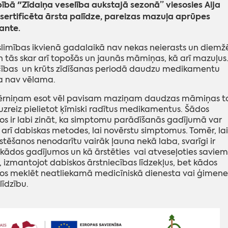
bā "Zīdaiņa veselība aukstajā sezonā” viesosies Aija
 sertificēta ārsta palīdze, pareizas mazuļa aprūpes
ante.
slimības ikvienā gadalaikā nav nekas neierasts un diemž
en tās skar arī topošās un jaunās māmiņas, kā arī mazuļus
cības un krūts zīdīšanas periodā daudzu medikamentu
a nav vēlama.
ērniņam esot vēl pavisam maziņam daudzas māmiņas t
uzreiz pielietot ķīmiski radītus medikamentus. Šādos
s ir labi zināt, ka simptomu parādīšanās gadījumā var
t arī dabiskas metodes, lai novērstu simptomus. Tomēr, lai
stēšanos nenodarītu vairāk ļauna nekā laba, svarīgi ir
 kādos gadījumos un kā ārstēties vai atveseļoties saviem
 izmantojot dabiskos ārstniecības līdzekļus, bet kādos
os meklēt neatliekamā medicīniskā dienesta vai ģimene
līdzību.