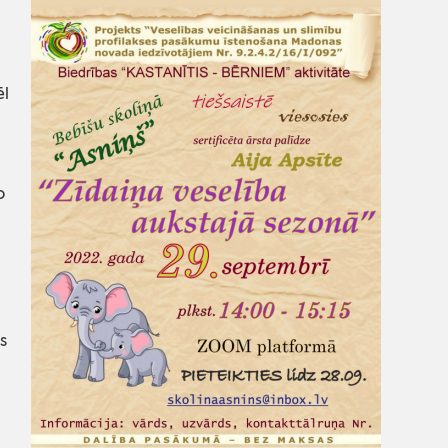
ēl
.
o
s