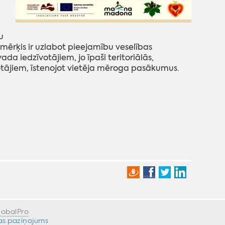
u
mērķis ir uzlabot pieejamību veselības
 iedzīvotājiem, jo īpaši teritoriālās,
tājiem, īstenojot vietēja mēroga pasākumus.
lobalPro
»
as paziņojums