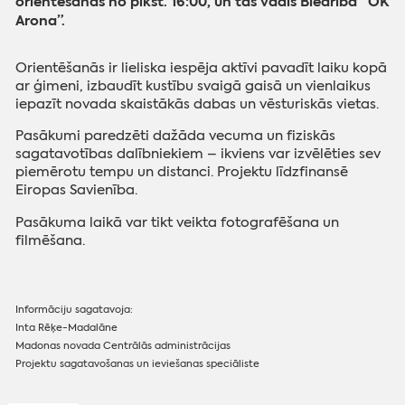
orientēšanās no plkst. 16:00, un tās vadīs Biedrība “OK
Arona”.
Orientēšanās ir lieliska iespēja aktīvi pavadīt laiku kopā
ar ģimeni, izbaudīt kustību svaigā gaisā un vienlaikus
iepazīt novada skaistākās dabas un vēsturiskās vietas.
Pasākumi paredzēti dažāda vecuma un fiziskās
sagatavotības dalībniekiem – ikviens var izvēlēties sev
piemērotu tempu un distanci. Projektu līdzfinansē
Eiropas Savienība.
Pasākuma laikā var tikt veikta fotografēšana un
filmēšana.
Informāciju sagatavoja:
Inta Rēķe-Madalāne
Madonas novada Centrālās administrācijas
Projektu sagatavošanas un ieviešanas speciāliste