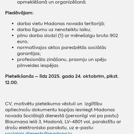
apmeklēšanā un organizēšanā.
Piedāvājam:
darba vietu Madonas novada teritorijā;
darba līgumu uz nenoteiktu laiku;
pilnu darba slodzi (1) ar mēnešalgu bruto 902
euro;
normatīvajos aktos paredzētās sociālās
garantijas;
profesionālo zināšanu, prasmju un spēju
pilnveides iespējas.
Pieteikšanās – līdz 2025. gada 24. oktobrim, plkst.
12.00.
CV, motivētu pieteikuma vēstuli un izglītību
apliecinošu dokumentu kopijas iesniegt Madonas
novada Sociālajā dienestā (personīgi vai pa pastu)
Blaumaņa ielā 3, Madonā, LV-4801 vai, parakstītu ar
drošu elektronisko parakstu, uz e-pastu:
socialais.dienests@madona.lv
.