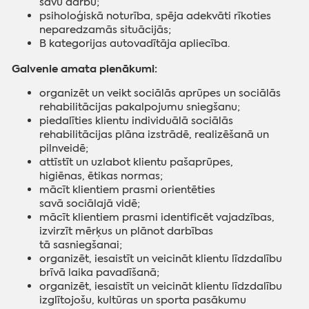
savu darbu;
psiholoģiskā noturība, spēja adekvāti rīkoties
neparedzamās situācijās;
B kategorijas autovadītāja apliecība.
Galvenie amata pienākumi:
organizēt un veikt sociālās aprūpes un sociālās
rehabilitācijas pakalpojumu sniegšanu;
piedalīties klientu individuālā sociālās
rehabilitācijas plāna izstrādē, realizēšanā un
pilnveidē;
attīstīt un uzlabot klientu pašaprūpes,
higiēnas, ētikas normas;
mācīt klientiem prasmi orientēties
savā sociālajā vidē;
mācīt klientiem prasmi identificēt vajadzības,
izvirzīt mērķus un plānot darbības
tā sasniegšanai;
organizēt, iesaistīt un veicināt klientu līdzdalību
brīvā laika pavadīšanā;
organizēt, iesaistīt un veicināt klientu līdzdalību
izglītojošu, kultūras un sporta pasākumu