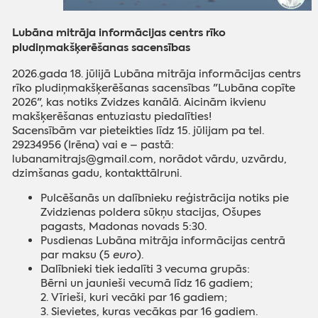
Lubāna mitrāja informācijas centrs rīko
pludiņmakšķerēšanas sacensības
2026.gada 18. jūlijā Lubāna mitrāja informācijas centrs
rīko pludiņmakšķerēšanas sacensības "Lubāna copīte
2026", kas notiks Zvidzes kanālā. Aicinām ikvienu
makšķerēšanas entuziastu piedalīties!
Sacensībām var pieteikties līdz 15. jūlijam pa tel.
29234956 (Irēna) vai e – pastā:
lubanamitrajs@gmail.com, norādot vārdu, uzvārdu,
dzimšanas gadu, kontakttālruni.
Pulcēšanās un dalībnieku reģistrācija notiks pie
Zvidzienas poldera sūkņu stacijas, Ošupes
pagasts, Madonas novads 5:30.
Pusdienas Lubāna mitrāja informācijas centrā
par maksu (5
euro
).
Dalībnieki tiek iedalīti 3 vecuma grupās:
Bērni un jaunieši vecumā līdz 16 gadiem;
2. Vīrieši, kuri vecāki par 16 gadiem;
3. Sievietes, kuras vecākas par 16 gadiem.