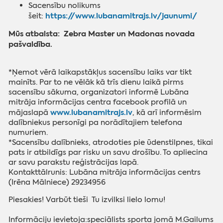
Sacensību nolikums
https://www.lubanamitrajs.lv/jaunumi/
šeit:
Mūs atbalsta: Zebra Master un Madonas novada
pašvaldība.
*Ņemot vērā laikapstākļus sacensību laiks var tikt
mainīts. Par to ne vēlāk kā trīs dienu laikā pirms
sacensību sākuma, organizatori informē Lubāna
mitrāja informācijas centra facebook profilā un
www.lubanamitrajs.lv
mājaslapā
, kā arī informēsim
dalībniekus personīgi pa norādītajiem telefona
numuriem.
*Sacensību dalībnieks, atrodoties pie ūdenstilpnes, tikai
pats ir atbildīgs par risku un savu drošību. To apliecina
ar savu parakstu reģistrācijas lapā.
Kontakttālrunis: Lubāna mitrāja informācijas centrs
(Irēna Mālniece) 29234956
Piesakies! Varbūt tieši Tu izvilksi lielo lomu!
Informāciju ievietoja:speciālists sporta jomā M.Gailums