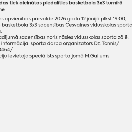
s tiek aicinātas piedalīties basketbola 3x3 turnīrā
nē
s apvienības pārvalde 2026.gada 12.jūnijā plkst.19:00,
 basketbola 3x3 sacensības Cesvaines vidusskolas sport
.
adījumā sacensības norisināsies vidusskolas sporta zālē.
 informācija: sporta darba organizators Dz. Tonnis/
63464/
iju ievietoja:speciālists sporta jomā M.Gailums