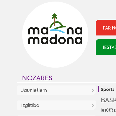
PAR 
IESTĀ
NOZARES
Sports
Jauniešiem
BASK
Jaunumi
Izglītība
iesūtīt
Jaunatnes politika