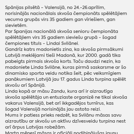
Spānijas pilsētā - Valensijā, no 24.-26.aprīlim,
norisinājās nacionālais skvoša čempionāts spēlētājiem
vecuma grupās virs 35 gadiem gan vīriešiem, gan
sievietēm.
Par Spanijas nacionālā skvoša senioru čempionāta
spēlētājiem virs 35 gadiem sieviešu grupā - šogad
čempiones tituls - Lindai Svilānei.
Gandrīz katrs madonietis zina, ka skvoša pirmsākumi
Latvijā meklējami tieši Madonā, kur 2000. gadā tika
pabeigts pirmais skvoša korts. Taču daudzi nezin, ka
madoniete Linda Svilāne, kuras pirmā saskarsme ar šo
dinamisko sporta veidu notika šeit, pēc veiksmīgiem
panākumiem Latvijā jau 17. gadus Linda turpina spēlēt
skvošu arī Spānijā.
Linda kopā ar māsu Zandu, kura arī ir aizrautīga
skvoša spēlētāja un entuziaste organizē ne tikai skvoša
vakarus Valensijā, bet arī ikkgadējos turnīrus, kas
šogad Valensijā norisinājās jau astoto reizi.
Mums ir patiess prieks redzēt, ka Svilānu māsas savu
aizrautību ar skvošu un aktīvu dzīvesveidu turpina nest
arī ārpus Latvijas robežām.
Marta mēnesī māsas ir oficiāli nodibinājušas jaunu