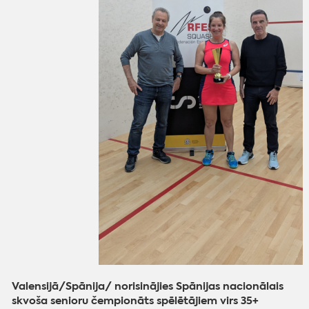
Valensijā/Spānija/ norisinājies Spānijas nacionālais
skvoša senioru čempionāts spēlētājiem virs 35+