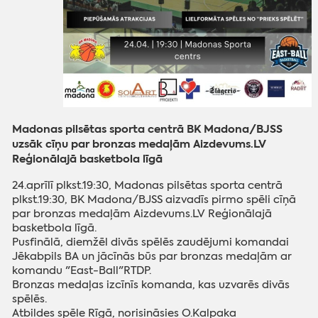
Madonas pilsētas sporta centrā BK Madona/BJSS
uzsāk cīņu par bronzas medaļām Aizdevums.LV
Reģionālajā basketbola līgā
24.aprīlī plkst.19:30, Madonas pilsētas sporta centrā
plkst.19:30, BK Madona/BJSS aizvadīs pirmo spēli cīņā
par bronzas medaļām Aizdevums.LV Reģionālajā
basketbola līgā.
Pusfinālā, diemžēl divās spēlēs zaudējumi komandai
Jēkabpils BA un jācīnās būs par bronzas medaļām ar
komandu "East-Ball"RTDP.
Bronzas medaļas izcīnīs komanda, kas uzvarēs divās
spēlēs.
Atbildes spēle Rīgā, norisināsies O.Kalpaka