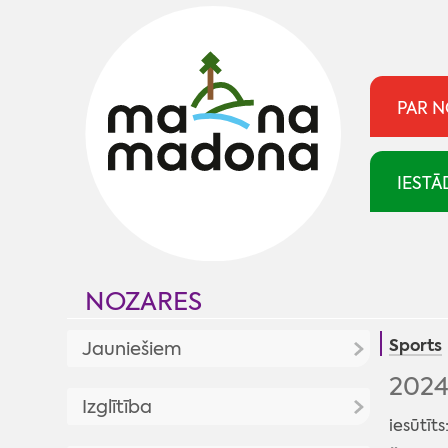
PAR 
IESTĀ
NOZARES
Sports
Jauniešiem
2024
Jaunumi
Izglītība
iesūtīts
Jaunatnes politika