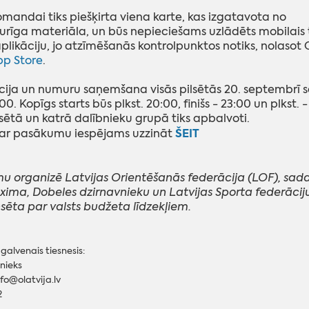
omandai tiks piešķirta viena karte, kas izgatavota no
urīga materiāla, un
būs nepieciešams uzlādēts mobilai
plikāciju, jo atzīmēšanās kontrolpunktos notiks, nolaso
pp Store
.
̄cija un numuru saņemšana visās pilsētās 20. septembrī s
:00. Kopīgs starts būs plkst. 20:00, finišs - 23:00 un plkst. 
lsētā un katrā dalībnieku grupā
tiks apbalvoti.
ŠEIT
par pasākumu iespējams uzzināt
 organizē Latvijas Orientēšanās federācija (LOF), sadar
xima, Dobeles dzirnavnieku un Latvijas Sporta
federācij
nsēta par valsts budžeta
līdzekļiem.
galvenais tiesnesis:
tnieks
nfo@olatvija.lv
2