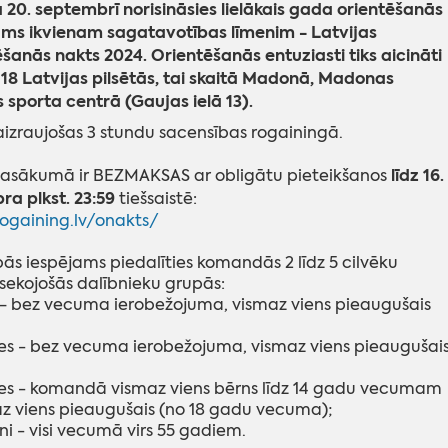
 20. septembrī norisināsies lielākais gada orientēšanās
ms ikvienam sagatavotības līmenim - Latvijas
šanās nakts 2024. Orientēšanās entuziasti tiks aicināti
i 18 Latvijas pilsētās, tai skaitā Madonā, Madonas
s sporta centrā (Gaujas ielā 13).
 aizraujošas 3 stundu sacensības rogainingā.
līdz 16.
pasākumā ir
BEZMAKSAS ar obligātu pieteikšanos
a plkst. 23:59
tiešsaistē:
rogaining.lv/onakts/
ās iespējams piedalīties komandās 2 līdz 5 cilvēku
 sekojošās
dalībnieku grupās:
 bez vecuma ierobežojuma, vismaz viens pieaugušais
tes - bez vecuma ierobežojuma, vismaz viens pieaugušai
es - komandā vismaz viens bērns līdz 14 gadu vecumam
az
viens pieaugušais (no 18 gadu vecuma);
ni - visi vecumā virs 55 gadiem.