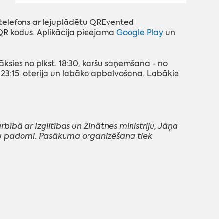
s telefons ar lejuplādētu QREvented
t QR kodus. Aplikācija pieejama
Google Play
un
āksies no plkst.
18:30, karšu saņemšana - no
-
23:15 loterija un labāko apbalvošana. Labākie
bībā ar Izglītības un
Zinātnes ministriju, Jāņa
u padomi. Pasākuma organizēšana tiek