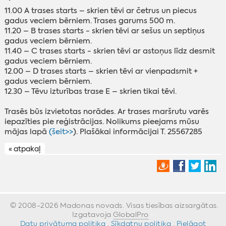
11.00 A trases starts – skrien tēvi ar četrus un piecus
gadus veciem bērniem. Trases garums 500 m.
11.20 – B trases starts - skrien tēvi ar sešus un septiņus
gadus veciem bērniem.
11.40 – C trases starts - skrien tēvi ar astoņus līdz desmit
gadus veciem bērniem.
‌12.00 – D trases starts – skrien tēvi ar vienpadsmit +
gadus veciem bērniem.
‌12.30 – Tēvu izturības trase E – skrien tikai tēvi.
‌Trasēs būs izvietotas norādes. Ar trases maršrutu varēs
iepazīties pie reģistrācijas. Nolikums pieejams mūsu
mājas lapā
(šeit>>
). Plašākai informācijai T. 25567285
« atpakaļ
© 2008-2026 Madonas novads. Visas tiesības aizsargātas.
Izgatavoja
GlobalPro
»
Datu privātuma politika
·
Sīkdatņu politika
·
Pielāgot