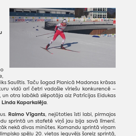
u
no
e,
Niks Saulītis. Taču šogad Planicā Madonas krāsas
kuru vidū arī četri vadošie vīriešu konkurencē –
, un otra labākā slēpotāja aiz Patrīcijas Eidukas
Linda Kaparkalēja
a
.
Raimo Vīgants
tus.
, nejūtoties īsti labi, pirmajos
du sprintā un stafetē viņš jau bija savā līmenī.
zāk nekā divas minūtes. Komandu sprintā viņam
mpisko spēļu 20. vietas ieguvējs šoreiz sprintā,