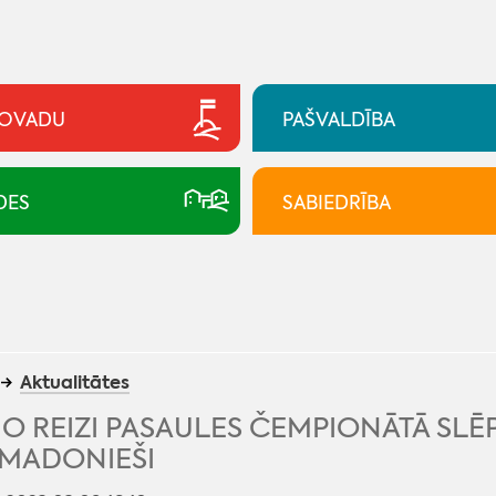
NOVADU
PAŠVALDĪBA
DES
SABIEDRĪBA
Aktualitātes
O REIZI PASAULES ČEMPIONĀTĀ SLĒ
 MADONIEŠI