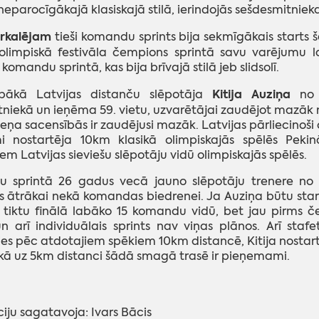
 neparocīgākajā klasiskajā stilā, ierindojās sešdesmitniek
rkalējam
tieši komandu sprints bija sekmīgākais start
limpiskā festivāla čempions sprintā savu varējumu lab
omandu sprintā, kas bija brīvajā stilā jeb slidsolī.
Kitija Auziņa
bākā Latvijas distanču slēpotāja
no M
niekā un ieņēma 59. vietu, uzvarētājai zaudējot mazāk 
eņa sacensībās ir zaudējusi mazāk. Latvijas pārliecinoš
mi nostartēja 10km klasikā olimpiskajās spēlēs Peki
iem Latvijas sieviešu slēpotāju vidū olimpiskajās spēlēs.
 sprintā 26 gadus vecā jauno slēpotāju trenere no 
 ātrākai nekā komandas biedrenei. Ja Auziņa būtu start
u tiktu finālā labāko 15 komandu vidū, bet jau pirms 
un arī individuālais sprints nav viņas plānos. Arī sta
es pēc atdotajiem spēkiem 10km distancē, Kitija nostartē
ikā uz 5km distanci šādā smagā trasē ir pieņemami.
iju sagatavoja: Ivars Bācis