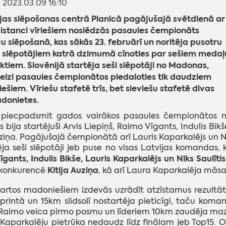
: 2023.03.09 16:10
jas slēpošanas centrā Planicā pagājušajā svētdienā ar
istanci vīriešiem noslēdzās pasaules čempionāts
u slēpošanā, kas sākās 23. februārī un noritēja pusotru
, slēpotājiem katrā dzimumā cīnoties par sešiem medaļ
tiem. Slovēnijā startēja seši slēpotāji no Madonas,
eizi pasaules čempionātos piedaloties tik daudziem
šiem. Vīriešu stafetē trīs, bet sieviešu stafetē divas
donietes.
 piecpadsmit gados vairākos pasaules čempionātos 
bija startējuši Arvis Liepiņš, Raimo Vīgants, Indulis Bikš
uziņa. Pagājušajā čempionātā arī Lauris Kaparkalējs un 
ja seši slēpotāji jeb puse no visas Latvijas komandas, 
gants, Indulis Bikše, Lauris Kaparkalējs un Niks Saulītis
Kitija Auziņa
 konkurencē
, kā arī Laura Kaparkalēja mās
artos madoniešiem izdevās uzrādīt atzīstamus rezultā
sprintā un 15km slidsolī nostartēja pieticīgi, taču koman
 Raimo veica pirmo posmu un līderiem 10km zaudēja ma
 Kaparkalēju pietrūka nedaudz līdz finālam jeb Top15. Oli