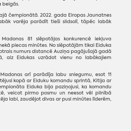
a beigās.
s šajā čempionātā. 2022. gada Eiropas Jaunatnes
āk varēja parādīt tieši slidsolī, tāpēc labāk
adonas 81 slēpotājas konkurencē iekļuva
nekā piecas minūtes. No slēpotājām tikai Eiduka
i otrais numurs distancē Auziņa pagājušajā gadā
nā, aiz Eidukas uzrādot vienu no labākajiem
Madonas arī parādīja labu sniegumu, esot 11
ējusi kopā ar Eiduku komandu sprintā, Kitija ar
čempionāta Eiduka bija paziņojusi, ka komandu
fetē, veicot pirmo posmu un neesot vēl pilnībā
ja labi, zaudējot divas ar pusi minūtes līderēm,