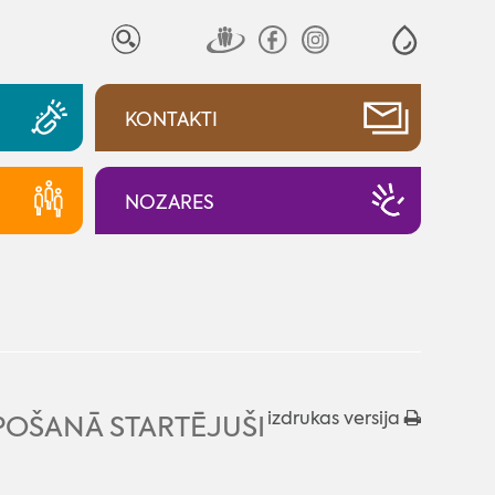
KONTAKTI
NOZARES
izdrukas versija
POŠANĀ STARTĒJUŠI