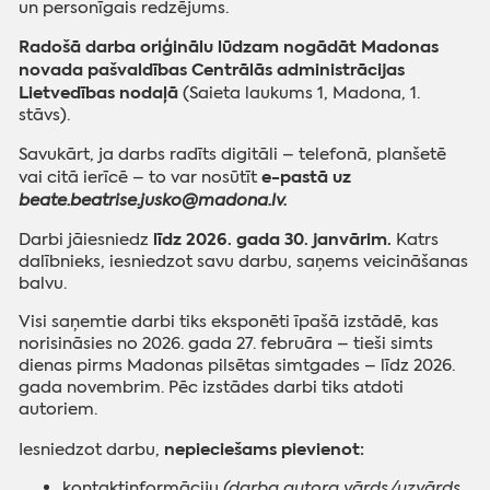
un personīgais redzējums.
Radošā darba oriģinālu lūdzam nogādāt Madonas
novada pašvaldības Centrālās administrācijas
Lietvedības nodaļā
(Saieta laukums 1, Madona, 1.
stāvs).
Savukārt, ja darbs radīts digitāli – telefonā, planšetē
e-pastā uz
vai citā ierīcē – to var nosūtīt
beate.beatrise.jusko@madona.lv.
līdz 2026. gada 30. janvārim.
Darbi jāiesniedz
Katrs
dalībnieks, iesniedzot savu darbu, saņems veicināšanas
balvu.
Visi saņemtie darbi tiks eksponēti īpašā izstādē, kas
norisināsies no 2026. gada 27. februāra – tieši simts
dienas pirms Madonas pilsētas simtgades – līdz 2026.
gada novembrim. Pēc izstādes darbi tiks atdoti
autoriem.
nepieciešams pievienot:
Iesniedzot darbu,
kontaktinformāciju
(darba autora vārds/uzvārds,