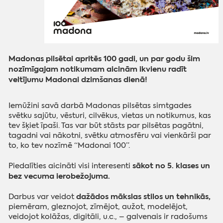
Madonas pilsētai apritēs 100 gadi, un par godu šim
nozīmīgajam notikumam aicinām ikvienu radīt
veltījumu Madonai dzimšanas dienā!
Iemūžini savā darbā Madonas pilsētas simtgades
svētku sajūtu, vēsturi, cilvēkus, vietas un notikumus, kas
tev šķiet īpaši. Tas var būt stāsts par pilsētas pagātni,
tagadni vai nākotni, svētku atmosfēru vai vienkārši par
to, ko tev nozīmē “Madonai 100”.
sākot no 5. klases un
Piedalīties aicināti visi interesenti
bez vecuma ierobežojuma.
dažādos mākslas stilos un tehnikās,
Darbus var veidot
piemēram, gleznojot, zīmējot, aužot, modelējot,
veidojot kolāžas, digitāli, u.c., – galvenais ir radošums