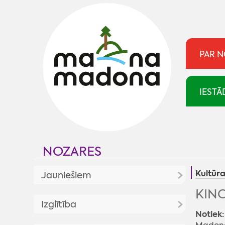
PAR 
IESTĀ
NOZARES
Kultūr
Jauniešiem
KINO
Jaunumi
Izglītība
Notiek: 
Jaunatnes politika