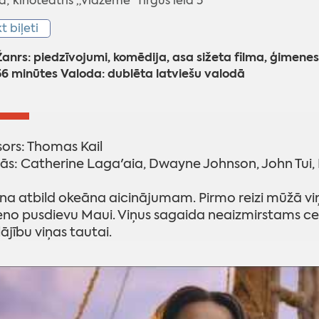
 kinoteātris „Vidzeme” Tirgus ielā 5
kt biļeti
nrs: piedzīvojumi, komēdija, asa sižeta filma, ģimenes
6 minūtes Valoda: dublēta latviešu valodā
sors: Thomas Kail
s: Catherine Laga'aia, Dwayne Johnson, John Tui
na atbild okeāna aicinājumam. Pirmo reizi mūžā viņ
eno pusdievu Maui. Viņus sagaida neaizmirstams ceļ
ājību viņas tautai.