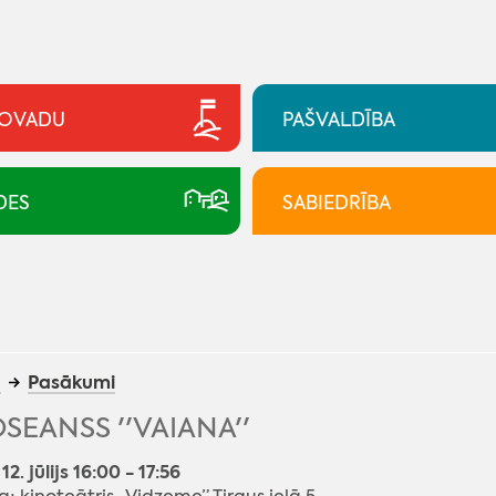
NOVADU
PAŠVALDĪBA
DES
SABIEDRĪBA
a
Pasākumi
SEANSS ''VAIANA''
12. jūlijs 16:00 - 17:56