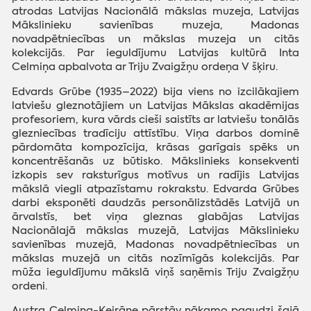
atrodas Latvijas Nacionālā mākslas muzeja, Latvijas
Mākslinieku savienības muzeja, Madonas
novadpētniecības un mākslas muzeja un citās
kolekcijās. Par ieguldījumu Latvijas kultūrā Inta
Celmiņa apbalvota ar Triju Zvaigžņu ordeņa V šķiru.
Edvards Grūbe (1935–2022) bija viens no izcilākajiem
latviešu gleznotājiem un Latvijas Mākslas akadēmijas
profesoriem, kura vārds cieši saistīts ar latviešu tonālās
glezniecības tradīciju attīstību. Viņa darbos dominē
pārdomāta kompozīcija, krāsas garīgais spēks un
koncentrēšanās uz būtisko. Mākslinieks konsekventi
izkopis sev raksturīgus motīvus un radījis Latvijas
mākslā viegli atpazīstamu rokrakstu. Edvarda Grūbes
darbi eksponēti daudzās personālizstādēs Latvijā un
ārvalstīs, bet viņa gleznas glabājas Latvijas
Nacionālajā mākslas muzejā, Latvijas Mākslinieku
savienības muzejā, Madonas novadpētniecības un
mākslas muzejā un citās nozīmīgās kolekcijās. Par
mūža ieguldījumu mākslā viņš saņēmis Triju Zvaigžņu
ordeni.
Austra Celmiņa-Ķeirāne pārstāv nākamo paaudzi šajā