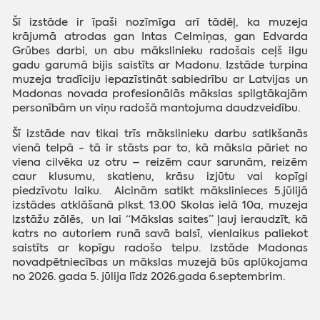
Šī izstāde ir īpaši nozīmīga arī tādēļ, ka muzeja
krājumā atrodas gan Intas Celmiņas, gan Edvarda
Grūbes darbi, un abu mākslinieku radošais ceļš ilgu
gadu garumā bijis saistīts ar Madonu. Izstāde turpina
muzeja tradīciju iepazīstināt sabiedrību ar Latvijas un
Madonas novada profesionālās mākslas spilgtākajām
personībām un viņu radošā mantojuma daudzveidību.
Šī izstāde nav tikai trīs mākslinieku darbu satikšanās
vienā telpā - tā ir stāsts par to, kā māksla pāriet no
viena cilvēka uz otru – reizēm caur sarunām, reizēm
caur klusumu, skatienu, krāsu izjūtu vai kopīgi
piedzīvotu laiku. Aicinām satikt mākslinieces 5.jūlijā
izstādes atklāšanā plkst. 13.00 Skolas ielā 10a, muzeja
Izstāžu zālēs, un lai “Mākslas saites” ļauj ieraudzīt, kā
katrs no autoriem runā savā balsī, vienlaikus paliekot
saistīts ar kopīgu radošo telpu. Izstāde Madonas
novadpētniecības un mākslas muzejā būs aplūkojama
no 2026. gada 5. jūlija līdz 2026.gada 6.septembrim.