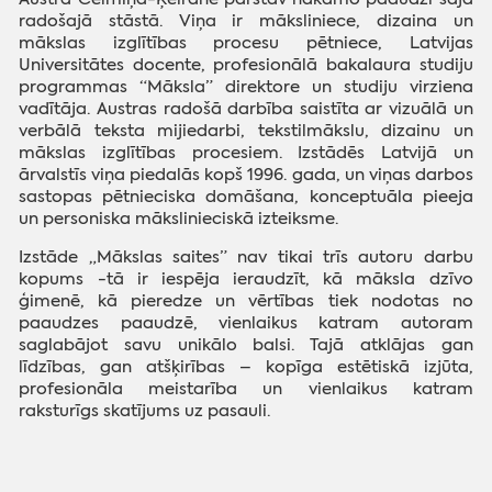
radošajā stāstā. Viņa ir māksliniece, dizaina un
mākslas izglītības procesu pētniece, Latvijas
Universitātes docente, profesionālā bakalaura studiju
programmas “Māksla” direktore un studiju virziena
vadītāja. Austras radošā darbība saistīta ar vizuālā un
verbālā teksta mijiedarbi, tekstilmākslu, dizainu un
mākslas izglītības procesiem. Izstādēs Latvijā un
ārvalstīs viņa piedalās kopš 1996. gada, un viņas darbos
sastopas pētnieciska domāšana, konceptuāla pieeja
un personiska mākslinieciskā izteiksme.
Izstāde „Mākslas saites” nav tikai trīs autoru darbu
kopums -tā ir iespēja ieraudzīt, kā māksla dzīvo
ģimenē, kā pieredze un vērtības tiek nodotas no
paaudzes paaudzē, vienlaikus katram autoram
saglabājot savu unikālo balsi. Tajā atklājas gan
līdzības, gan atšķirības – kopīga estētiskā izjūta,
profesionāla meistarība un vienlaikus katram
raksturīgs skatījums uz pasauli.