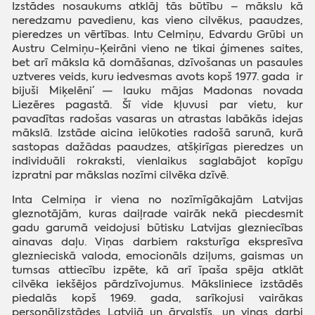
Izstādes nosaukums atklāj tās būtību – mākslu kā
neredzamu pavedienu, kas vieno cilvēkus, paaudzes,
pieredzes un vērtības. Intu Celmiņu, Edvardu Grūbi un
Austru Celmiņu-Ķeirāni vieno ne tikai ģimenes saites,
bet arī māksla kā domāšanas, dzīvošanas un pasaules
uztveres veids, kuru iedvesmas avots kopš 1977. gada ir
bijuši ´Miķelēni´ — lauku mājas Madonas novada
Liezēres pagastā. Šī vide kļuvusi par vietu, kur
pavadītas radošas vasaras un atrastas labākās idejas
mākslā. Izstāde aicina ielūkoties radošā sarunā, kurā
sastopas dažādas paaudzes, atšķirīgas pieredzes un
individuāli rokraksti, vienlaikus saglabājot kopīgu
izpratni par mākslas nozīmi cilvēka dzīvē.
Inta Celmiņa ir viena no nozīmīgākajām Latvijas
gleznotājām, kuras daiļrade vairāk nekā piecdesmit
gadu garumā veidojusi būtisku Latvijas glezniecības
ainavas daļu. Viņas darbiem raksturīga ekspresīva
gleznieciskā valoda, emocionāls dziļums, gaismas un
tumsas attiecību izpēte, kā arī īpaša spēja atklāt
cilvēka iekšējos pārdzīvojumus. Māksliniece izstādēs
piedalās kopš 1969. gada, sarīkojusi vairākas
personālizstādes Latvijā un ārvalstīs, un viņas darbi