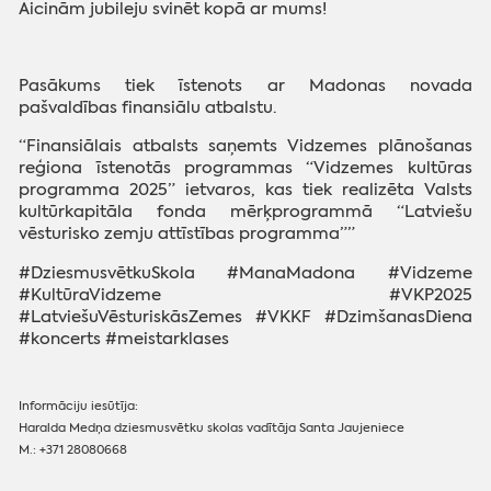
Aicinām jubileju svinēt kopā ar mums!
Pasākums tiek īstenots ar Madonas novada
pašvaldības finansiālu atbalstu.
“Finansiālais atbalsts saņemts Vidzemes plānošanas
reģiona īstenotās programmas “Vidzemes kultūras
programma 2025” ietvaros, kas tiek realizēta Valsts
kultūrkapitāla fonda mērķprogrammā “Latviešu
vēsturisko zemju attīstības programma””
#DziesmusvētkuSkola #ManaMadona #Vidzeme
#KultūraVidzeme #VKP2025
#LatviešuVēsturiskāsZemes #VKKF #DzimšanasDiena
#koncerts #meistarklases
Informāciju iesūtīja:
Haralda Medņa dziesmusvētku skolas vadītāja Santa Jaujeniece
M.: +371 28080668