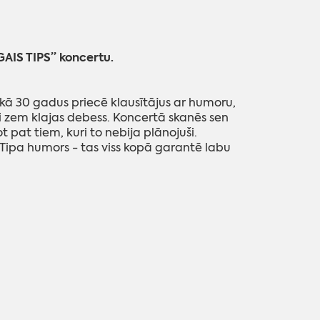
GAIS TIPS” koncertu.
ekā 30 gadus priecē klausītājus ar humoru,
ti zem klajas debess.
Koncertā skanēs sen
ot pat tiem, kuri to nebija plānojuši.
ipa humors - tas viss kopā garantē labu