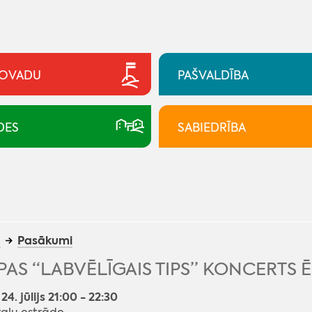
NOVADU
PAŠVALDĪBA
DES
SABIEDRĪBA
a
Pasākumi
AS “LABVĒLĪGAIS TIPS” KONCERTS 
24. jūlijs 21:00 - 22:30