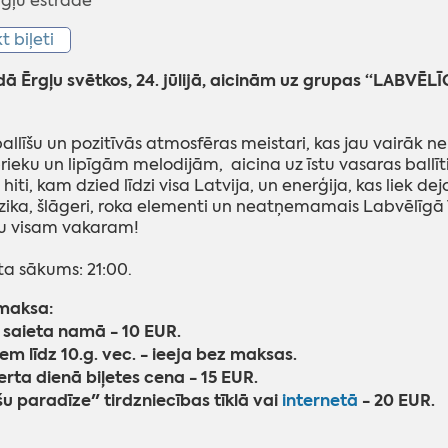
Ērgļu estrāde
kt biļeti
ā Ērgļu svētkos, 24. jūlijā, aicinām uz grupas “LABVĒLĪ
llīšu un pozitīvās atmosfēras meistari, kas jau vairāk n
prieku un lipīgām melodijām,
aicina uz īstu vasaras ballī
 hiti, kam dzied līdzi visa Latvija, un enerģija, kas liek dej
ka, šlāgeri, roka elementi un neatņemamais Labvēlīgā T
u visam vakaram!
a sākums: 21:00.
 maksa:
 saieta namā - 10 EUR.
em līdz 10.g. vec. - ieeja bez maksas.
rta dienā biļetes cena - 15 EUR.
šu paradīze" tirdzniecības tīklā vai
internetā
- 20 EUR.