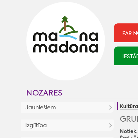
PAR 
IESTĀ
NOZARES
Kultūr
Jauniešiem
GRUP
Jaunumi
Izglītība
Notiek: 
Jaunatnes politika