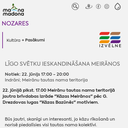
NOZARES
Pasākumi
Kultūra
IZVĒLNE
LĪGO SVĒTKU IESKANDINĀŠANA MEIRĀNOS
Notiek: 22. jūnijs 17:00 - 20:00
Indrāni; Meirānu tautas nama teritorija
22. jūnijā plkst. 17.00 Meirānu tautas nama teritorijā
jautra brīvdabas izrāde "Kāzas Meirānos" pēc G.
Drezdovas lugas "Kāzas Bazūnēs" motīviem.
Būs jautri, skanīgi un interesanti, jo kāzu rīkošanā un
norisē piedalīsies visi tautas nama kolektīvi.