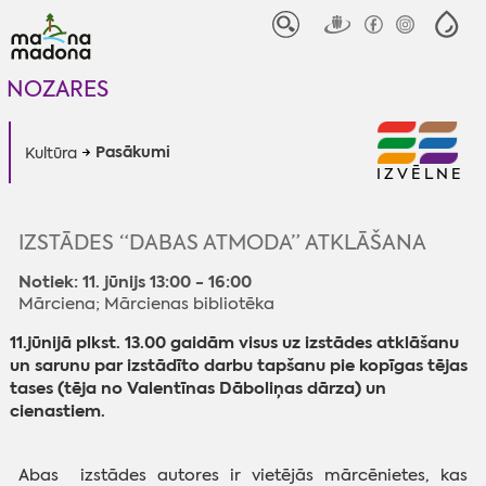
NOZARES
Pasākumi
Kultūra
IZVĒLNE
IZSTĀDES “DABAS ATMODA” ATKLĀŠANA
Notiek: 11. jūnijs 13:00 - 16:00
Mārciena; Mārcienas bibliotēka
11.jūnijā plkst. 13.00 gaidām visus uz izstādes atklāšanu
un sarunu par izstādīto darbu tapšanu pie kopīgas tējas
tases (tēja no Valentīnas Dāboliņas dārza) un
cienastiem.
Abas izstādes autores ir vietējās mārcēnietes, kas