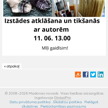
« atpakaļ
© 2008-2026 Madonas novads. Visas tiesības aizsargātas.
Izgatavoja
GlobalPro
»
Datu privātuma politika
·
Sīkdatņu politika
·
Pielāgot
sīkdatnes
·
Piekļūstamības paziņojums