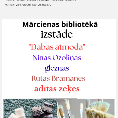
M.: +371 26670709; +371 28303572