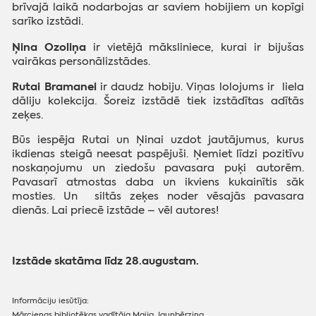
brīvajā laikā nodarbojas ar saviem hobijiem un kopīgi
sarīko izstādi.
Ņina Ozoliņa
ir vietējā māksliniece, kurai ir bijušas
vairākas personālizstādes.
Rutai Bramanei
ir daudz hobiju. Viņas lolojums ir liela
dāliju kolekcija. Šoreiz izstādē tiek izstādītas adītās
zeķes.
Būs iespēja Rutai un Ņinai uzdot jautājumus, kurus
ikdienas steigā neesat paspējuši. Ņemiet līdzi pozitīvu
noskaņojumu un ziedošu pavasara puķi autorēm.
Pavasarī atmostas daba un ikviens kukainītis sāk
mosties. Un siltās zeķes noder vēsajās pavasara
dienās. Lai priecē izstāde – vēl autores!
Izstāde skatāma līdz 28.augustam.
Informāciju iesūtīja:
Mārcienas bibliotēkas vadītāja Maija Jaunbērziņa