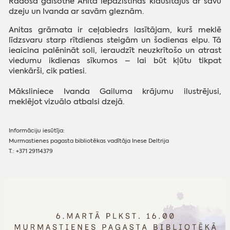
Radošā gaisotnē Anita iepazīstinās klausītājus ar savu
dzeju un Ivanda ar savām gleznām.
Anitas grāmata ir ceļabiedrs lasītājam, kurš meklē
līdzsvaru starp rītdienas steigām un šodienas elpu. Tā
ieaicina palēnināt soli, ieraudzīt neuzkrītošo un atrast
viedumu ikdienas sīkumos – lai būt kļūtu tikpat
vienkārši, cik patiesi.
Māksliniece Ivanda Gailuma krājumu ilustrējusi,
meklējot vizuālo atbalsi dzejā.
Informāciju iesūtīja:
Murmastienes pagasta bibliotēkas vadītāja Inese Deltrija
T.: +371 29114379