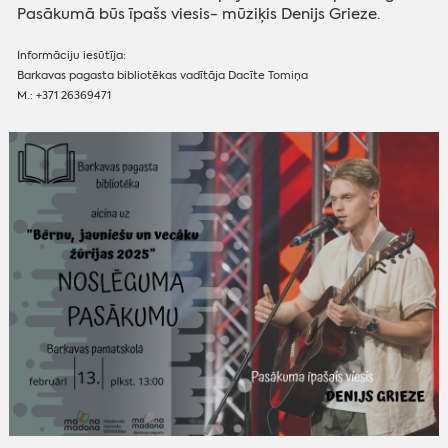
Pasākumā būs īpašs viesis- mūziķis Denijs Grieze.
Informāciju iesūtīja:
Barkavas pagasta bibliotēkas vadītāja Dacīte Tomiņa
M.: +371 26369471