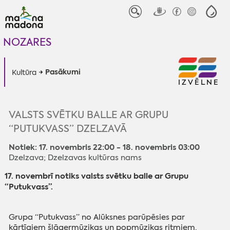
NOZARES
Pasākumi
Kultūra
IZVĒLNE
VALSTS SVĒTKU BALLE AR GRUPU
“PUTUKVASS” DZELZAVĀ
Notiek: 17. novembris 22:00 - 18. novembris 03:00
Dzelzava; Dzelzavas kultūras nams
17. novembrī notiks valsts svētku balle ar Grupu
“Putukvass”.
Grupa “Putukvass” no Alūksnes parūpēsies par
kārtīgiem šlāgermūzikas un popmūzikas ritmiem.