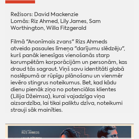
Režisors: David Mackenzie
Lomās: Riz Ahmed, Lily James, Sam
Worthington, Willa Fitzgerald
Filmā "Anonīmais zvans" Rizs Ahmeds
atveido pasaules līmeņa "darījumu slēdzēju",
kurš panāk ienesīgas vienošanās starp
korumpētām korporācijām un personām, kas
draud tās sagraut. Viņš savu identitāti glabā
noslēpumā ar rūpīgu plānošanu un vienmēr
ievēro stingrus noteikumus. Bet, kad kādu
dienu pienāk ziņa no potenciālas klientes
(Lilija Džeimsa), kurai vajadzīga viņa
aizsardzība, lai tikai paliktu dzīva, noteikumi
strauji sāk mainīties.