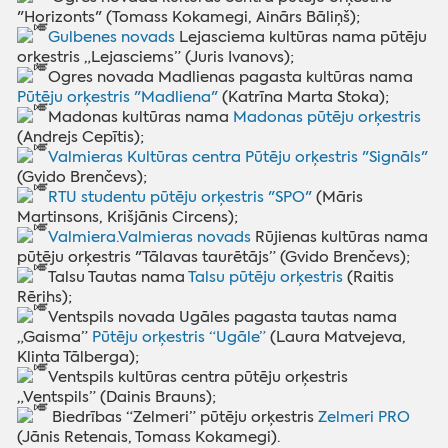
"Horizonts" (Tomass Kokamegi, Ainārs Bāliņš);
Gulbenes novads
Lejasciema kultūras nama pūtēju
orķestris „Lejasciems” (Juris Ivanovs);
Ogres novada Madlienas pagasta kultūras nama
Pūtēju orķestris "Madliena"
(Katrīna Marta Stoka);
Madonas kultūras nama
Madonas pūtēju orķestris
(Andrejs Cepītis);
Valmieras Kultūras centra Pūtēju orķestris "Signāls"
(Gvido Brenčevs);
RTU studentu pūtēju orķestris "SPO"
(Māris
Martinsons, Krišjānis Circens);
Valmiera.Valmieras novads
Rūjienas kultūras nama
pūtēju orķestris "Tālavas taurētājs” (Gvido Brenčevs);
Talsu Tautas nama
Talsu pūtēju orķestris
(Raitis
Rērihs);
Ventspils novada Ugāles pagasta tautas nama
„Gaisma”
Pūtēju orķestris “Ugāle”
(Laura Matvejeva,
Klinta Tālberga);
Ventspils kultūras centra pūtēju orķestris
„Ventspils” (Dainis Brauns);
Biedrības “Zelmeri” pūtēju orķestris
Zelmeri PRO
(Jānis Retenais, Tomass Kokamegi).