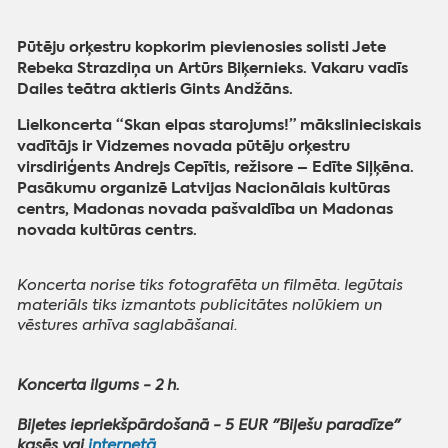
Pūtēju orķestru kopkorim pievienosies solisti Jete
Rebeka Strazdiņa un Artūrs Biķernieks. Vakaru vadīs
Dailes teātra aktieris Gints Andžāns.
Lielkoncerta “Skan elpas starojums!” mākslinieciskais
vadītājs ir Vidzemes novada pūtēju orķestru
virsdiriģents Andrejs Cepītis, režisore – Edīte Siļķēna.
Pasākumu organizē Latvijas Nacionālais kultūras
centrs, Madonas novada pašvaldība un Madonas
novada kultūras centrs.
Koncerta norise tiks fotografēta un filmēta. Iegūtais
materiāls tiks izmantots publicitātes nolūkiem un
vēstures arhīva saglabāšanai.
Koncerta ilgums - 2 h.
Biļetes iepriekšpārdošanā - 5 EUR "Biļešu paradīze"
kasēs vai
internetā
.