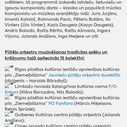
svētkiem, tā programmā izskanēs latviešu, lietuviešu un
igauņu komponistu darbi – klasika un populārā mūzika.
Komponistu un mūzikas aranžētāju vidū: Juris Jurjāns,
Imants Kalniņš, Raimonds Pauls, Pēteris Butāns, Ilo
Vinters (
Ülo Vinter
), Kazis Daugela (
Kazys Daugela
),
Andris Balodis, Raitis Rērihs, Raitis Ašmanis, Ingars
Viļums, Jolands Andževs, Inga Meijere un citi.
Pūtēju orķestru muzicēšanas tradīcijas spēku un
k
rāšņumu tajā apliecinās 15 kolektīvi:
Rīgas pilsētas kultūras iestāžu apvienības kultūras
pils „Ziemeļblāzma”
Jauniešu pūtēju orķestris Auseklītis
(diriģents - Haralds Bārzdiņš);
Limbažu novada Salacgrīvas kultūras nama
P/O
Enkurs
(Klāvs Borozdins, Nils Balodis);
Rīgas pilsētas kultūras iestāžu apvienības kultūras
pils „Ziemeļblāzma”
PO Fanfara
(Mārcis Miķelsons,
Reinis Sprūde);
Gulbenes Kultūras centra pūtēju orķestris (Jolands
Andževs);
Ogres novada kultūras centra pūtēju orķestris