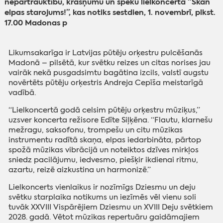
nepārtrauktību, krāšņumu un spēku lielkoncertā “Skan
elpas starojums!”, kas notiks sestdien, 1. novembrī, plkst.
17.00 Madonas p
Likumsakarīga ir Latvijas pūtēju orķestru pulcēšanās
Madonā – pilsētā, kur svētku reizes un citas norises jau
vairāk nekā pusgadsimtu bagātina izcils, valstī augstu
novērtēts pūtēju orķestris Andreja Cepīša meistarīgā
vadībā.
“Lielkoncertā godā celsim pūtēju orķestru mūziķus,”
uzsver koncerta režisore Edīte Siļķēna. “Flautu, klarnešu
mežragu, saksofonu, trompešu un citu mūzikas
instrumentu radītā skaņa, elpas iedarbināta, pārtop
spožā mūzikas vibrācijā un noteiktos dzīves mirkļos
sniedz pacilājumu, iedvesmo, piešķir ikdienai ritmu,
azartu, reizē aizkustina un harmonizē.”
Lielkoncerts vienlaikus ir nozīmīgs Dziesmu un deju
svētku starplaika notikums un iezīmēs vēl vienu soli
tuvāk XXVIII Vispārējiem Dziesmu un XVIII Deju svētkiem
2028. gadā. Vētot mūzikas repertuāru gaidāmajiem