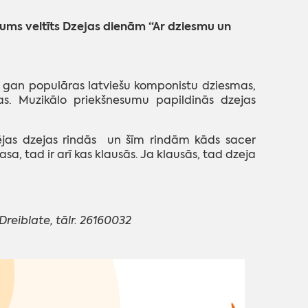
ākums veltīts Dzejas dienām “Ar dziesmu un
 gan populāras latviešu komponistu dziesmas,
s. Muzikālo priekšnesumu papildinās dzejas
nējas dzejas rindās un šīm rindām kāds sacer
asa, tad ir arī kas klausās. Ja klausās, tad dzeja
Dreiblate, tālr. 26160032