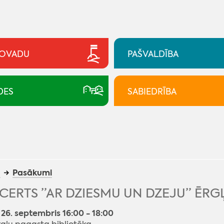
NOVADU
PAŠVALDĪBA
DES
SABIEDRĪBA
a
Pasākumi
ERTS ”AR DZIESMU UN DZEJU” ĒRG
 26. septembris 16:00 - 18:00