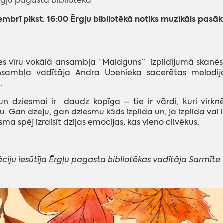
Ērgļu pagasta bibliotēka
embrī plkst. 16:00 Ērgļu bibliotēkā notiks muzikāls pas
es vīru vokālā ansambļa “Maldguns” izpildījumā skanēs
sambļa vadītāja Andra Upenieka sacerētas melodija
.
un dziesmai ir daudz kopīga – tie ir vārdi, kuri virk
u. Gan dzeju, gan dziesmu kāds izpilda un, ja izpilda vai l
sma spēj izraisīt dziļas emocijas, kas vieno cilvēkus.
ciju iesūtīja Ērgļu pagasta bibliotēkas vadītāja Sarmīte 