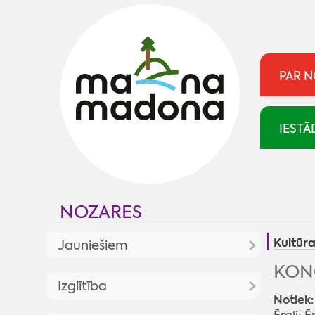
PAR 
IESTĀ
NOZARES
Kultūr
Jauniešiem
KONC
Jaunumi
Izglītība
Notiek:
Jaunatnes politika