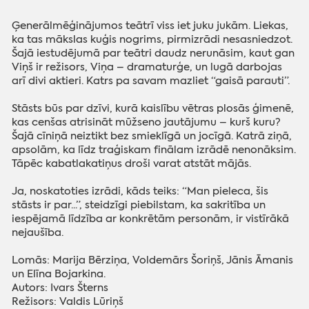
Ģenerālmēģinājumos teātrī viss iet juku jukām. Liekas,
ka tas mākslas kuģis nogrims, pirmizrādi nesasniedzot.
Šajā iestudējumā par teātri daudz nerunāsim, kaut gan
Viņš ir režisors, Viņa – dramaturģe, un lugā darbojas
arī divi aktieri. Katrs pa savam mazliet “gaisā parauti”.
Stāsts būs par dzīvi, kurā kaislību vētras plosās ģimenē,
kas cenšas atrisināt mūžseno jautājumu – kurš kuru?
Šajā cīniņā neiztikt bez smieklīgā un jocīgā. Katrā ziņā,
apsolām, ka līdz traģiskam finālam izrādē nenonāksim.
Tāpēc kabatlakatiņus droši varat atstāt mājās.
Ja, noskatoties izrādi, kāds teiks: “Man pieleca, šis
stāsts ir par...”, steidzīgi piebilstam, ka sakritība un
iespējamā līdzība ar konkrētām personām, ir vistīrākā
nejaušība.
Lomās: Marija Bērziņa, Voldemārs Šoriņš, Jānis Āmanis
un Elīna Bojarkina.
Autors: Ivars Šterns
Režisors: Valdis Lūriņš