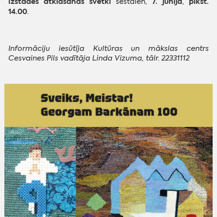
Izstādes atklāšanas svētki
7. jūnijā
plkst.
sestdien,
,
14.00
.
Informāciju iesūtīja Kultūras un mākslas centrs
Cesvaines Pils vadītāja
Linda Vizuma, tālr. 22331112