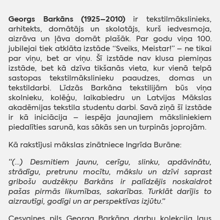
Georgs Barkāns (1925–2010)
ir tekstilmākslinieks,
arhitekts, domātājs un skolotājs, kurš iedvesmoja,
aizrāva un ļāva domāt plašāk. Par godu viņa 100.
jubilejai tiek atklāta izstāde “Sveiks, Meistar!” – ne tikai
par viņu, bet ar viņu. Šī izstāde nav klusa piemiņas
izstāde, bet kā dzīva tikšanās vieta, kur vienā telpā
sastopas tekstilmākslinieku paaudzes, domas un
tekstildarbi. Līdzās Barkāna tekstilijām būs viņa
skolnieku, kolēģu, laikabiedru un Latvijas Mākslas
akadēmijas tekstila studentu darbi. Savā ziņā šī izstāde
ir kā iniciācija – iespēja jaunajiem māksliniekiem
piedalīties sarunā, kas sākās sen un turpinās joprojām.
Kā rakstījusi mākslas zinātniece Ingrīda Burāne:
“(…) Desmitiem jaunu, cerīgu, slinku, apdāvinātu,
strādīgu, pretrunu mocītu, mākslu un dzīvi saprast
gribošu audzēkņu Barkāns ir palīdzējis noskaidrot
pašas pirmās likumības, sakarības. Turklāt darījis to
aizrautīgi, godīgi un ar perspektīvas izjūtu.”
Cesvaines pils Georga Barkāna darbu kolekcija ļaus