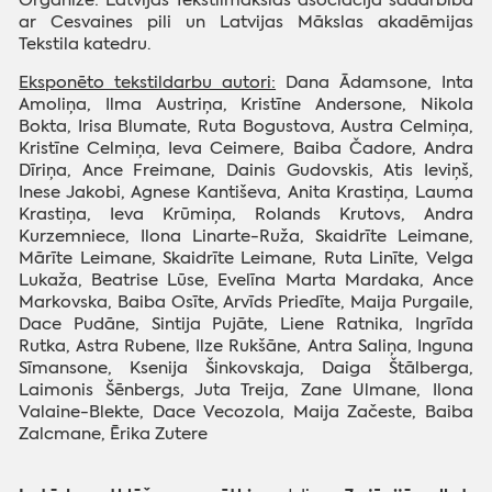
ar Cesvaines pili un Latvijas Mākslas akadēmijas
Tekstila katedru.
Eksponēto tekstildarbu autori:
Dana Ādamsone, Inta
Amoliņa, Ilma Austriņa, Kristīne Andersone, Nikola
Bokta, Irisa Blumate, Ruta Bogustova, Austra Celmiņa,
Kristīne Celmiņa, Ieva Ceimere, Baiba Čadore, Andra
Dīriņa, Ance Freimane, Dainis Gudovskis, Atis Ieviņš,
Inese Jakobi, Agnese Kantiševa, Anita Krastiņa, Lauma
Krastiņa, Ieva Krūmiņa, Rolands Krutovs, Andra
Kurzemniece, Ilona Linarte-Ruža, Skaidrīte Leimane,
Mārīte Leimane, Skaidrīte Leimane, Ruta Linīte, Velga
Lukaža, Beatrise Lūse, Evelīna Marta Mardaka, Ance
Markovska, Baiba Osīte, Arvīds Priedīte, Maija Purgaile,
Dace Pudāne, Sintija Pujāte, Liene Ratnika, Ingrīda
Rutka, Astra Rubene, Ilze Rukšāne, Antra Saliņa, Inguna
Sīmansone, Ksenija Šinkovskaja, Daiga Štālberga,
Laimonis Šēnbergs, Juta Treija, Zane Ulmane, Ilona
Valaine-Blekte, Dace Vecozola, Maija Začeste, Baiba
Zalcmane, Ērika Zutere