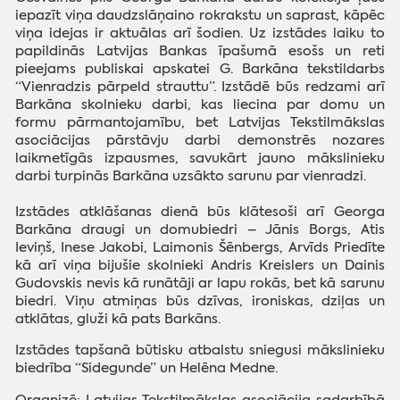
iepazīt viņa daudzslāņaino rokrakstu un saprast, kāpēc
viņa idejas ir aktuālas arī šodien. Uz izstādes laiku to
papildinās Latvijas Bankas īpašumā esošs un reti
pieejams publiskai apskatei G. Barkāna tekstildarbs
“Vienradzis pārpeld strauttu”. Izstādē būs redzami arī
Barkāna skolnieku darbi, kas liecina par domu un
formu pārmantojamību, bet Latvijas Tekstilmākslas
asociācijas pārstāvju darbi demonstrēs nozares
laikmetīgās izpausmes, savukārt jauno mākslinieku
darbi turpinās Barkāna uzsākto sarunu par vienradzi.
Izstādes atklāšanas dienā būs klātesoši arī Georga
Barkāna draugi un domubiedri – Jānis Borgs, Atis
Ieviņš, Inese Jakobi, Laimonis Šēnbergs, Arvīds Priedīte
kā arī viņa bijušie skolnieki Andris Kreislers un Dainis
Gudovskis nevis kā runātāji ar lapu rokās, bet kā sarunu
biedri. Viņu atmiņas būs dzīvas, ironiskas, dziļas un
atklātas, gluži kā pats Barkāns.
Izstādes tapšanā būtisku atbalstu sniegusi mākslinieku
biedrība “Sidegunde” un Helēna Medne.
Organizē:
Latvijas Tekstilmākslas asociācija sadarbībā