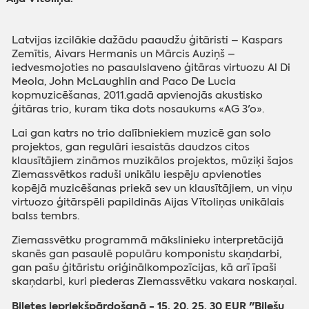
Latvijas izcilākie dažādu paaudžu ģitāristi – Kaspars
Zemītis, Aivars Hermanis un Mārcis Auziņš –
iedvesmojoties no pasaulslaveno ģitāras virtuozu Al Di
Meola, John McLaughlin and Paco De Lucia
kopmuzicēšanas, 2011.gadā apvienojās akustisko
ģitāras trio, kuram tika dots nosaukums «AG 3'o».
Lai gan katrs no trio dalībniekiem muzicē gan solo
projektos, gan regulāri iesaistās daudzos citos
klausītājiem zināmos muzikālos projektos, mūziķi šajos
Ziemassvētkos raduši unikālu iespēju apvienoties
kopējā muzicēšanas priekā sev un klausītājiem, un viņu
virtuozo ģitārspēli papildinās Aijas Vītoliņas unikālais
balss tembrs.
Ziemassvētku programmā mākslinieku interpretācijā
skanēs gan pasaulē populāru komponistu skaņdarbi,
gan pašu ģitāristu oriģinālkompozīcijas, kā arī īpaši
skaņdarbi, kuri piederas Ziemassvētku vakara noskaņai.
Biļetes iepriekšpārdošanā - 15, 20, 25, 30 EUR "Biļešu