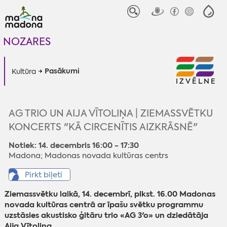
NOZARES
Pasākumi
Kultūra
IZVĒLNE
AG TRIO UN AIJA VĪTOLIŅA | ZIEMASSVĒTKU
KONCERTS "KĀ CIRCENĪTIS AIZKRĀSNĒ"
Notiek: 14. decembris 16:00 - 17:30
Madona; Madonas novada kultūras centrs
Pirkt biļeti
Ziemassvētku laikā, 14. decembrī, plkst. 16.00 Madonas
novada kultūras centrā ar īpašu svētku programmu
uzstāsies akustisko ģitāru trio «AG 3'o» un dziedātāja
Aija Vītoliņa.