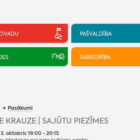
NOVADU
PAŠVALDĪBA
DES
SABIEDRĪBA
a
Pasākumi
 KRAUZE | SAJŪTU PIEZĪMES
 3. oktobris 19:00 - 20:15