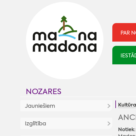
PAR 
IESTĀ
NOZARES
Kultūr
Jauniešiem
ANCE
Jaunumi
Izglītība
Notiek:
Jaunatnes politika