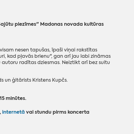
"Sajūtu piezīmes" Madonas novada kultūras
isam nesen tapušas, īpaši viņai rakstītas
ri, kad pļavās brienu", gan arī jau labi zināmas
autoru radītas dziesmas. Neiztikt arī bez suitu
s un ģitārists Kristens Kupčs.
15 minūtes.
,
internetā
vai stundu pirms koncerta