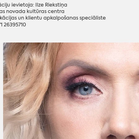
ciju ievietoja: Ilze Riekstiņa
as novada kultūras centra
kācijas un klientu apkalpošanas speciāliste
371 26395710