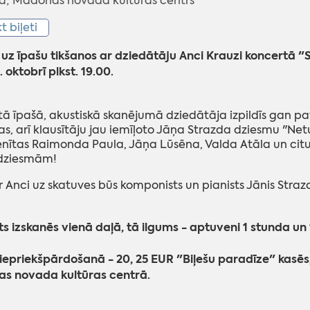
; Madonas novada kultūras centrs
kt biļeti
uz īpašu tikšanos ar dziedātāju Anci Krauzi koncertā 
 oktobrī plkst. 19.00.
ā īpašā, akustiskā skanējumā dziedātāja izpildīs gan pav
s, arī klausītāju jau iemīļoto Jāņa Strazda dziesmu "Netu
enītas Raimonda Paula, Jāņa Lūsēna, Valda Atāla un citu 
dziesmām!
 Anci uz skatuves būs komponists un pianists Jānis Strazd
s izskanēs vienā daļā, tā ilgums - aptuveni 1 stunda un 
 iepriekšpārdošanā - 20, 25 EUR "Biļešu paradīze" kasēs
s novada kultūras centrā.