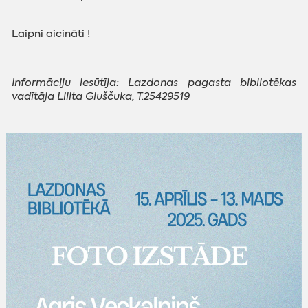
Laipni aicināti !
Informāciju iesūtīja: Lazdonas pagasta bibliotēkas
vadītāja Lilita Gluščuka,
T.25429519