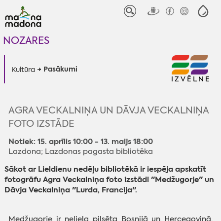
NOZARES
Pasākumi
Kultūra
IZVĒLNE
AGRA VECKALNIŅA UN DĀVJA VECKALNIŅA
FOTO IZSTĀDE
Notiek: 15. aprīlis 10:00 - 13. maijs 18:00
Lazdona; Lazdonas pagasta bibliotēka
Sākot ar Lieldienu nedēļu bibliotēkā ir iespēja apskatīt
fotogrāfu Agra Veckalniņa foto izstādi "Medžugorje" un
Dāvja Veckalniņa "Lurda, Francija".
Medžugorje ir neliela pilsēta Bosnijā un Hercegovinā.