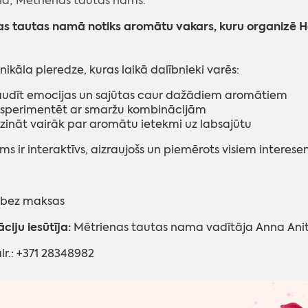
a; Mētrienas tautas nams.
as tautas namā notiks aromātu vakars, kuru organizē 
unikāla pieredze, kuras laikā dalībnieki varēs:
udīt emocijas un sajūtas caur dažādiem aromātiem
sperimentēt ar smaržu kombinācijām
zināt vairāk par aromātu ietekmi uz labsajūtu
s ir interaktīvs, aizraujošs un piemērots visiem interese
 bez maksas
ciju iesūtīja:
Mētrienas tautas nama vadītāja Anna An
ālr.: +371 28348982