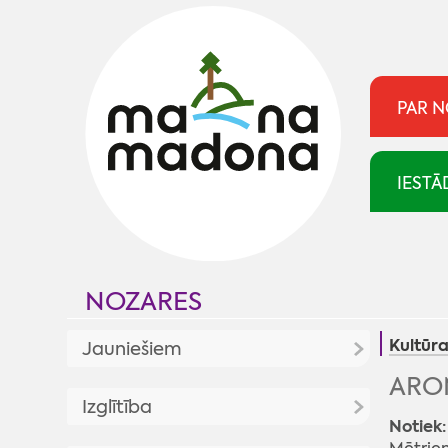
PAR 
IESTĀ
NOZARES
Kultūr
Jauniešiem
ARO
Jaunumi
Izglītība
Notiek:
Jaunatnes politika