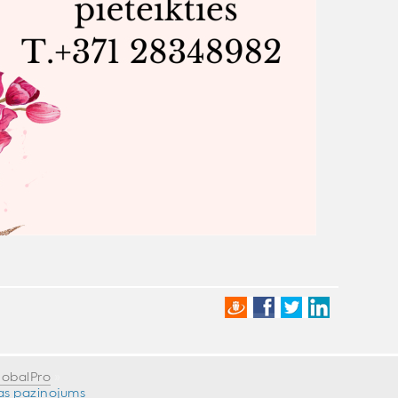
lobalPro
»
as paziņojums