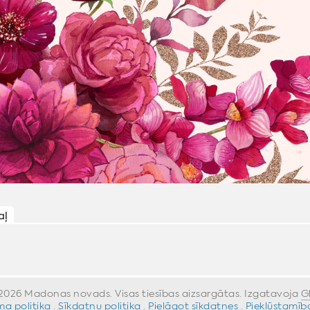
aļ
026 Madonas novads. Visas tiesības aizsargātas. Izgatavoja
G
a politika
·
Sīkdatņu politika
·
Pielāgot sīkdatnes
·
Piekļūstamīb