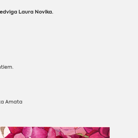
Hedviga Laura Novika.
ntiem.
ita Amata