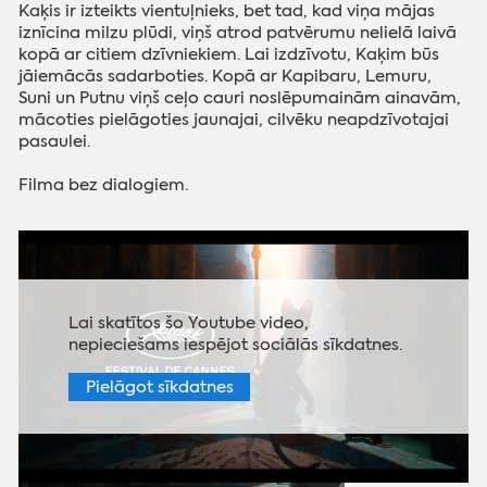
Kaķis ir izteikts vientuļnieks, bet tad, kad viņa mājas
iznīcina milzu plūdi, viņš atrod patvērumu nelielā laivā
kopā ar citiem dzīvniekiem. Lai izdzīvotu, Kaķim būs
jāiemācās sadarboties. Kopā ar Kapibaru, Lemuru,
Suni un Putnu viņš ceļo cauri noslēpumainām ainavām,
mācoties pielāgoties jaunajai, cilvēku neapdzīvotajai
pasaulei.
Filma bez dialogiem.
Lai skatītos šo Youtube video,
nepieciešams iespējot sociālās sīkdatnes.
Pielāgot sīkdatnes