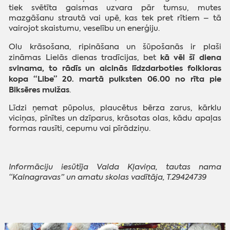
tiek svētīta gaismas uzvara pār tumsu, m
utes
mazgāšanu strautā vai upē, kas tek pret rītiem – tā
vairojot skaistumu, veselību un enerģiju.
Olu krāsošana, ripināšana un šūpošanās ir plaši
kā vēl šī diena
zināmas Lielās dienas tradīcijas, bet
svinama, to rādīs un aicinās līdzdarboties folkloras
kopa “Libe” 20. martā pulksten 06.00 no rīta pie
Biksēres muižas
.
Līdzi ņemat pūpolus, plaucētus bērza zarus, kārklu
viciņas, pīnītes un dzīparus, krāsotas olas, kādu apaļas
formas rausīti, cepumu vai pīrādziņu.
Informāciju iesūtīja Valda Kļaviņa, tautas nama
“Kalnagravas” un amatu skolas vadītāja, T.29424739