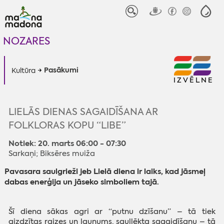
NOZARES
Pasākumi
Kultūra
IZVĒLNE
LIELĀS DIENAS SAGAIDĪŠANA AR
FOLKLORAS KOPU “LIBE”
Notiek: 20. marts 06:00 - 07:30
Sarkaņi; Biksēres muiža
Pavasara saulgrieži jeb Lielā diena ir laiks, kad jāsmeļ
dabas enerģija un jāseko simboliem tajā.
Šī diena sākas agri ar “putnu dzīšanu” – tā tiek
aizdzītas raizes un ļaunums, saullēkta sagaidīšanu – tā