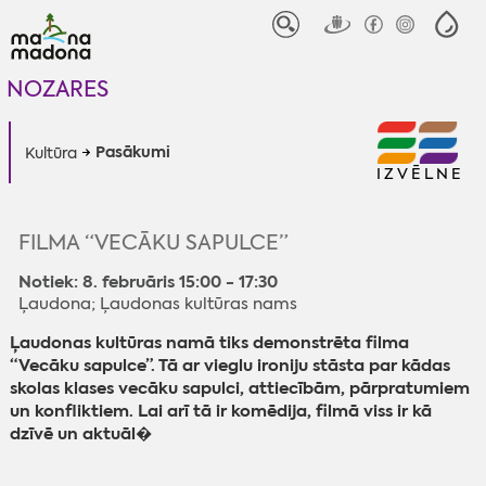
NOZARES
Pasākumi
Kultūra
IZVĒLNE
FILMA “VECĀKU SAPULCE”
Notiek: 8. februāris 15:00 - 17:30
Ļaudona; Ļaudonas kultūras nams
Ļaudonas kultūras namā tiks demonstrēta filma
“Vecāku sapulce”. Tā ar vieglu ironiju stāsta par kādas
skolas klases vecāku sapulci, attiecībām, pārpratumiem
un konfliktiem. Lai arī tā ir komēdija, filmā viss ir kā
dzīvē un aktuāl�