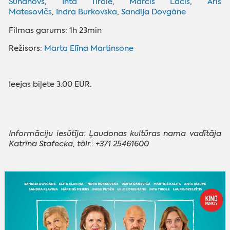
Suhanovs
,
Inta Tirole
,
Mārcis Lācis
,
Āris
Matesovičs
,
Indra Burkovska
,
Sandija Dovgāne
Filmas garums: 1h 23min
Režisors:
Marta Elīna Martinsone
Ieejas biļete 3.00 EUR.
Informāciju iesūtīja: Ļaudonas kultūras nama vadītāja
Katrīna Stafecka, tālr.: +371 25461600