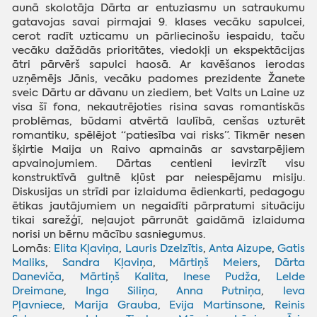
aunā skolotāja Dārta ar entuziasmu un satraukumu
gatavojas savai pirmajai 9. klases vecāku sapulcei,
cerot radīt uzticamu un pārliecinošu iespaidu, taču
vecāku dažādās prioritātes, viedokļi un ekspektācijas
ātri pārvērš sapulci haosā. Ar kavēšanos ierodas
uzņēmējs Jānis, vecāku padomes prezidente Žanete
sveic Dārtu ar dāvanu un ziediem, bet Valts un Laine uz
visa šī fona, nekautrējoties risina savas romantiskās
problēmas, būdami atvērtā laulībā, cenšas uzturēt
romantiku, spēlējot “patiesība vai risks”. Tikmēr nesen
šķirtie Maija un Raivo apmainās ar savstarpējiem
apvainojumiem. Dārtas centieni ievirzīt visu
konstruktīvā gultnē kļūst par neiespējamu misiju.
Diskusijas un strīdi par izlaiduma ēdienkarti, pedagogu
ētikas jautājumiem un negaidīti pārpratumi situāciju
tikai sarežģī, neļaujot pārrunāt gaidāmā izlaiduma
norisi un bērnu mācību sasniegumus.
Lomās:
Elita Kļaviņa
,
Lauris Dzelzītis
,
Anta Aizupe
,
Gatis
Maliks
,
Sandra Kļaviņa
,
Mārtiņš Meiers
,
Dārta
Daneviča
,
Mārtiņš Kalita
,
Inese Pudža
,
Lelde
Dreimane
,
Inga Siliņa
,
Anna Putniņa
,
Ieva
Pļavniece
,
Marija Grauba
,
Evija Martinsone
,
Reinis