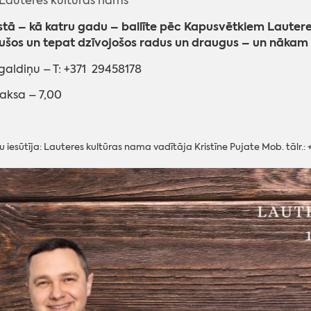
Lauteres kultūras nams
tā – kā katru gadu – ballīte pēc Kapusvētkiem Lautere
ušos un tepat dzīvojošos radus un draugus – un nākam 
 galdiņu – T: +371 29458178
aksa – 7,00
u iesūtīja: Lauteres kultūras nama vadītāja Kristīne Pujate Mob. tālr.: