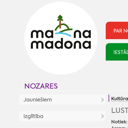
PAR 
IESTĀ
NOZARES
Kultūr
Jauniešiem
LUST
Jaunumi
Izglītība
Notiek:
Jaunatnes politika