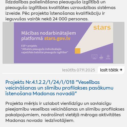
līdzdalības palielināšana pieaugušo izglītībā un
pieaugušo izglītības kvalitātes uzraudzības sistēmas
izveide. Pēc projekta īstenošanas kvalifikāciju ir
ieguvušas vairāk nekā 24 000 personas.
Iesūtīts 07.11.2025
lasīt tālāk
Projekts Nr.4.1.2.2/1/24/I/018 "Veselības
veicināšanas un slimību profilakses pasākumu
īstenošana Madonas novadā"
Projekta mērķis ir uzlabot vienlīdzīgu un savlaicīgu
pieejamību veselības veicināšanas un slimību profilakses
pakalpojumiem, nodrošinot vietējā mēroga aktivitātes
Madonas novada iedzīvotājiem.