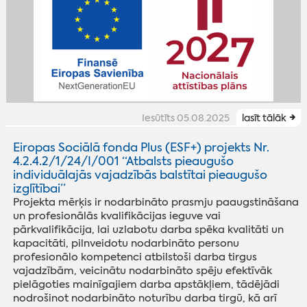
Iesūtīts 05.08.2025
lasīt tālāk
Eiropas Sociālā fonda Plus (ESF+) projekts Nr.
4.2.4.2/1/24/I/001 “Atbalsts pieaugušo
individuālajās vajadzībās balstītai pieaugušo
izglītībai”
Projekta mērķis ir nodarbināto prasmju paaugstināšana
un profesionālās kvalifikācijas ieguve vai
pārkvalifikācija, lai uzlabotu darba spēka kvalitāti un
kapacitāti, pilnveidotu nodarbināto personu
profesionālo kompetenci atbilstoši darba tirgus
vajadzībām, veicinātu nodarbināto spēju efektīvāk
pielāgoties mainīgajiem darba apstākļiem, tādējādi
nodrošinot nodarbināto noturību darba tirgū, kā arī