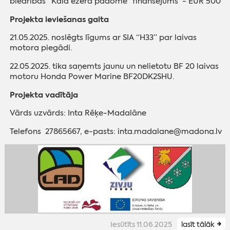
biedrības “Kāla ezera padome” finansējums - EUR 500
Projekta ieviešanas gaita
21.05.2025. noslēgts līgums ar SIA “H33” par laivas
motora piegādi.
22.05.2025. tika saņemts jaunu un nelietotu BF 20 laivas
motoru Honda Power Marine BF20DK2SHU.
Projekta vadītāja
Vārds uzvārds: Inta Rēķe-Madalāne
Telefons 27865667, e-pasts: inta.madalane@madona.lv
Iesūtīts 11.06.2025
lasīt tālāk