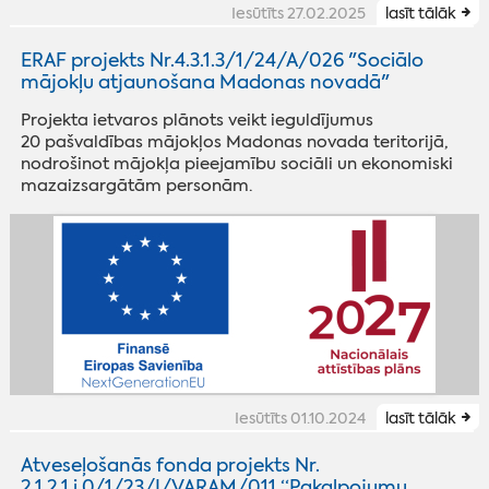
Iesūtīts 27.02.2025
lasīt tālāk
ERAF projekts Nr.4.3.1.3/1/24/A/026 "Sociālo
mājokļu atjaunošana Madonas novadā"
Projekta ietvaros plānots veikt ieguldījumus
20 pašvaldības mājokļos Madonas novada teritorijā,
nodrošinot mājokļa pieejamību sociāli un ekonomiski
mazaizsargātām personām.
Iesūtīts 01.10.2024
lasīt tālāk
Atveseļošanās fonda projekts Nr.
2.1.2.1.i.0/1/23/I/VARAM/011 “Pakalpojumu