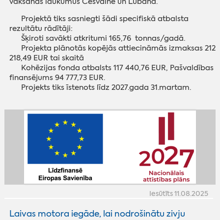
vākšanas laukumus Cesvainē un Lubānā.
Projektā tiks sasniegti šādi specifiskā atbalsta
rezultātu rādītāji:
Šķiroti savākti atkritumi 165,76 tonnas/gadā.
Projekta plānotās kopējās attiecināmās izmaksas 212
218,49 EUR tai skaitā
Kohēzijas fonda atbalsts 117 440,76 EUR, Pašvaldības
finansējums 94 777,73 EUR.
Projekts tiks īstenots līdz 2027.gada 31.martam.
Iesūtīts 11.08.2025
Laivas motora iegāde, lai nodrošinātu zivju