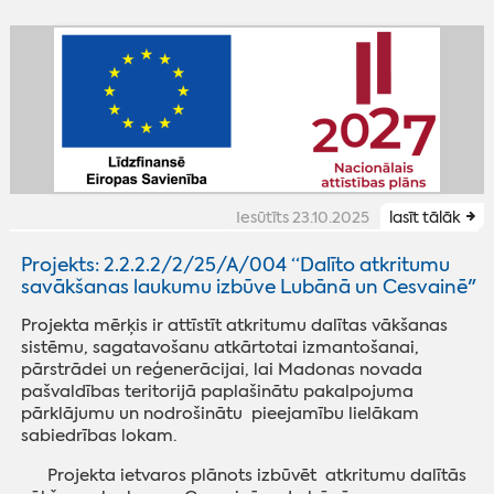
Iesūtīts 23.10.2025
lasīt tālāk
Projekts: 2.2.2.2/2/25/A/004 “Dalīto atkritumu
savākšanas laukumu izbūve Lubānā un Cesvainē"
Projekta mērķis ir attīstīt atkritumu dalītas vākšanas
sistēmu, sagatavošanu atkārtotai izmantošanai,
pārstrādei un reģenerācijai, lai Madonas novada
pašvaldības teritorijā paplašinātu pakalpojuma
pārklājumu un nodrošinātu pieejamību lielākam
sabiedrības lokam.
Projekta ietvaros plānots izbūvēt atkritumu dalītās