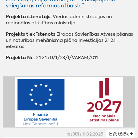
sniegšanas reformas atbalsts”
Projekta īstenotājs
:
Viedās administrācijas un
reģionālās attīstības ministrija.
Projekts tiek īstenots
Eiropas Savienības Atveseļošanas
un noturības mehānisma plāna investīcijas 2.1.2.1.i.
ietvaros.
Projekta Nr.:
2.1.2.1.i.0/1/23/I/VARAM/011.
Iesūtīts 11.02.2025
lasīt tālāk