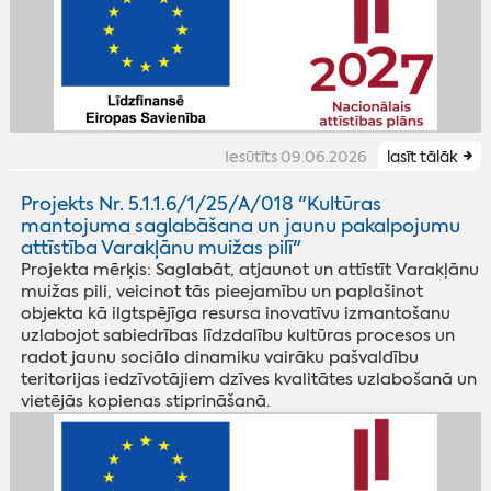
Iesūtīts 09.06.2026
lasīt tālāk
Projekts Nr. 5.1.1.6/1/25/A/018 "Kultūras
mantojuma saglabāšana un jaunu pakalpojumu
attīstība Varakļānu muižas pilī"
Projekta mērķis: Saglabāt, atjaunot un attīstīt Varakļānu
muižas pili, veicinot tās pieejamību un paplašinot
objekta kā ilgtspējīga resursa inovatīvu izmantošanu
uzlabojot sabiedrības līdzdalību kultūras procesos un
radot jaunu sociālo dinamiku vairāku pašvaldību
teritorijas iedzīvotājiem dzīves kvalitātes uzlabošanā un
vietējās kopienas stiprināšanā.