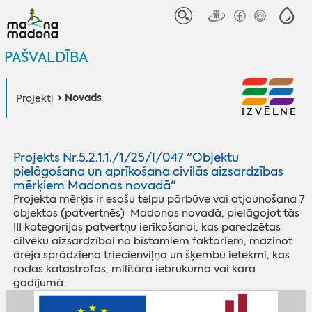
PAŠVALDĪBA
Novads
Projekti
IZVĒLNE
Projekts Nr.5.2.1.1./1/25/I/047 "Objektu
pielāgošana un aprīkošana civilās aizsardzības
mērķiem Madonas novadā"
Projekta mērķis ir esošu telpu pārbūve vai atjaunošana 7
objektos (patvertnēs) Madonas novadā, pielāgojot tās
III kategorijas patvertņu ierīkošanai, kas paredzētas
cilvēku aizsardzībai no bīstamiem faktoriem, mazinot
ārēja sprādziena triecienviļņa un šķembu ietekmi, kas
rodas katastrofas, militāra iebrukuma vai kara
gadījumā.