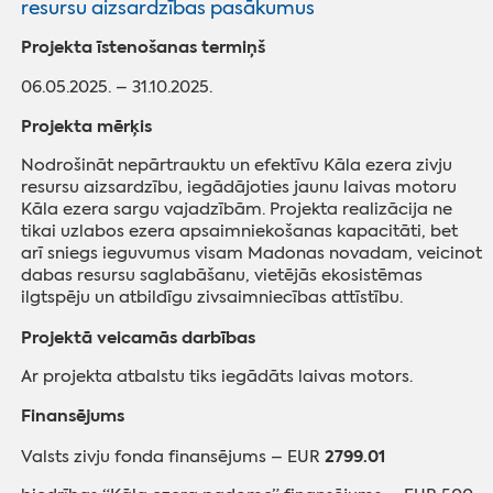
resursu aizsardzības pasākumus
Projekta īstenošanas termiņš
06.05.2025. – 31.10.2025.
Projekta mērķis
Nodrošināt nepārtrauktu un efektīvu Kāla ezera zivju
resursu aizsardzību, iegādājoties jaunu laivas motoru
Kāla ezera sargu vajadzībām. Projekta realizācija ne
tikai uzlabos ezera apsaimniekošanas kapacitāti, bet
arī sniegs ieguvumus visam Madonas novadam, veicinot
dabas resursu saglabāšanu, vietējās ekosistēmas
ilgtspēju un atbildīgu zivsaimniecības attīstību.
Projektā veicamās darbības
Ar projekta atbalstu tiks iegādāts laivas motors.
Finansējums
2799.01
Valsts zivju fonda finansējums – EUR