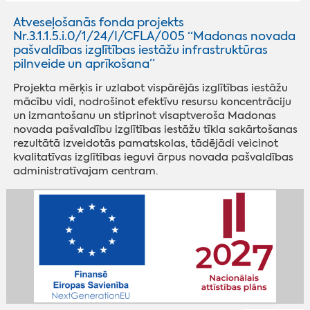
Atveseļošanās fonda projekts
Nr.3.1.1.5.i.0/1/24/I/CFLA/005 “Madonas novada
pašvaldības izglītības iestāžu infrastruktūras
pilnveide un aprīkošana”
Projekta mērķis ir uzlabot vispārējās izglītības iestāžu
mācību vidi, nodrošinot efektīvu resursu koncentrāciju
un izmantošanu un stiprinot visaptveroša Madonas
novada pašvaldību izglītības iestāžu tīkla sakārtošanas
rezultātā izveidotās pamatskolas, tādējādi veicinot
kvalitatīvas izglītības ieguvi ārpus novada pašvaldības
administratīvajam centram.