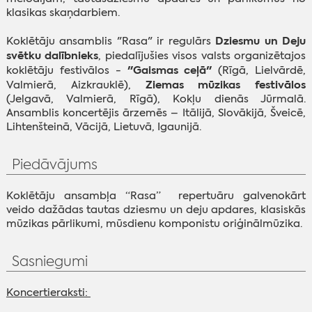
klasikas skaņdarbiem.
Dziesmu un Deju
Koklētāju ansamblis "Rasa" ir regulārs
svētku dalībnieks
, piedalījušies visos valsts organizētajos
"Gaismas ceļā"
koklētāju festivālos -
(Rīgā, Lielvārdē,
Ziemas mūzikas festivālos
Valmierā, Aizkrauklē),
(Jelgavā, Valmierā, Rīgā), Kokļu dienās Jūrmalā.
Ansamblis koncertējis ārzemēs – Itālijā, Slovākijā, Šveicē,
Lihtenšteinā, Vācijā, Lietuvā, Igaunijā.
Piedāvājums
Koklētāju ansambļa “Rasa” repertuāru galvenokārt
veido dažādas tautas dziesmu un deju apdares, klasiskās
mūzikas pārlikumi, mūsdienu komponistu oriģinālmūzika.
Sasniegumi
Koncertieraksti: