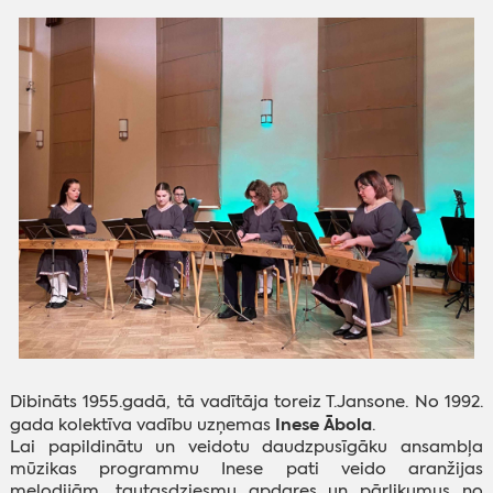
Dibināts 1955.gadā, tā vadītāja toreiz T.Jansone. No 1992.
Inese Ābola
gada kolektīva vadību uzņemas
.
Lai papildinātu un veidotu daudzpusīgāku ansambļa
mūzikas programmu Inese pati veido aranžijas
melodijām, tautasdziesmu apdares un pārlikumus no