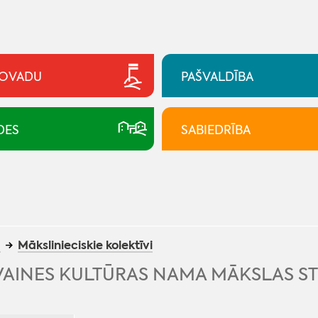
NOVADU
PAŠVALDĪBA
DES
SABIEDRĪBA
a
Mākslinieciskie kolektīvi
VAINES KULTŪRAS NAMA MĀKSLAS ST