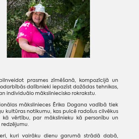
 pilnveidot prasmes zīmēšanā, kompozīcijā un
odarbībās dalībnieki iepazīst dažādas tehnikas,
n individuālo māksliniecisko rokrakstu.
sionālas mākslinieces Ērika Dogana vadībā tiek
gu kultūras notikumu, kas pulcē radošus cilvēkus
u kā vērtību, par mākslinieku kā personību un
s redzējumu.
tieri, kuri vairāku dienu garumā strādā dabā,