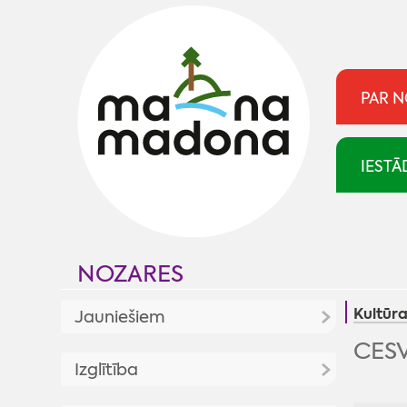
PAR 
IESTĀ
NOZARES
Kultūr
Jauniešiem
CES
Jaunumi
Izglītība
Jaunatnes politika