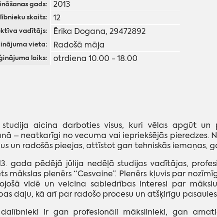
2013
ināšanas gads:
12
lībnieku skaits:
Ērika Dogana, 29472892
ktīva vadītājs:
Radošā māja
inājuma vieta:
otrdiena 10.00 - 18.00
inājuma laiks:
 studija aicina darboties visus, kuri vēlas apgūt un
nā – neatkarīgi no vecuma vai iepriekšējās pieredzes. N
us un radošās pieejas, attīstot gan tehniskās iemaņas, ga
3. gada pēdējā jūlija nedēļā studijas vadītājas, profe
ts mākslas plenērs “Cesvaine”. Plenērs kļuvis par nozīmī
ojošā vidē un veicina sabiedrības interesi par māksl
bas daļu, kā arī par radošo procesu un atšķirīgu pasaule
 dalībnieki ir gan profesionāli mākslinieki, gan ama