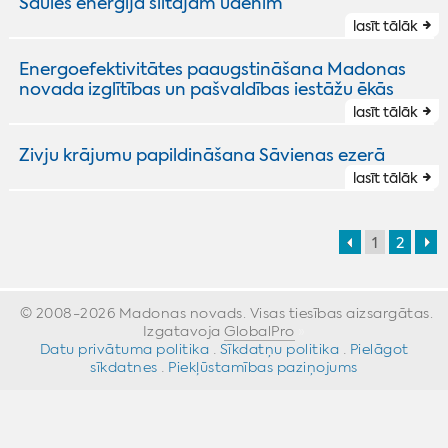
Saules enerģija siltajam ūdenim
lasīt tālāk
Energoefektivitātes paaugstināšana Madonas
novada izglītības un pašvaldības iestāžu ēkās
lasīt tālāk
Zivju krājumu papildināšana Sāvienas ezerā
lasīt tālāk
1
2
© 2008-2026 Madonas novads. Visas tiesības aizsargātas.
Izgatavoja
GlobalPro
»
Datu privātuma politika
·
Sīkdatņu politika
·
Pielāgot
sīkdatnes
·
Piekļūstamības paziņojums