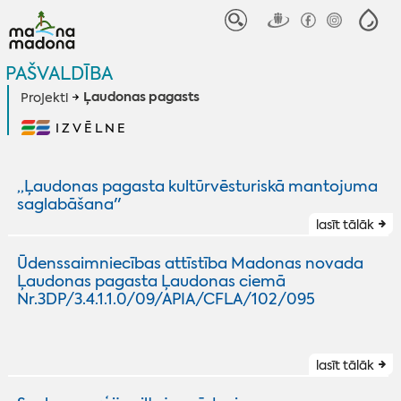
PAŠVALDĪBA
Ļaudonas pagasts
Projekti
IZVĒLNE
„Ļaudonas pagasta kultūrvēsturiskā mantojuma
saglabāšana''
lasīt tālāk
Ūdenssaimniecības attīstība Madonas novada
Ļaudonas pagasta Ļaudonas ciemā
Nr.3DP/3.4.1.1.0/09/APIA/CFLA/102/095
lasīt tālāk