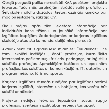
Otrajā pusgadā palika nerealizēti KAA pasākumi projekta
ietvaros. Taču mēs turpinājām strādāt saitē profolio.lv .
Šeit skolēni pildīja dažādus testus, uzzināja jaunāko par
mācību iestādēm, rakstīja CV.
Skolu mājas lapās tika ievietota informācija par
individuālo konsultēšanu un jaunākā informācija par
izglītības iespējām. Sadarbojamies ar karjeras izglītības
skolotāju atbalsta komandu, dalījāmies pieredzē.
Aktīvāk nekā citus gadus iesaistījāmies” Ēnu dienās” . Pie
tam skolēni izvēlējās „ ēnot” profesijas, kuras šķita
interesantas pašiem: suņu frizieris, pedagogs, ar loģistiku
saistītās profesijas. Apmeklējām iestādes un iepazinām
profesijas, kas saistītas ar komunikācijām, IT , datoriku un
programmēšanu, tūrismu, sportu.
Karjeras izglītības stundās runājām par izglītības nozīmi
karjeras izglītībā, interesēm un hobijiem, kas varētu būt
saistīti ar nākotni.
Projektu nedēļas ietvaros iepazinām savas sapņu
profesijas. Izvērtējām izglītītības iespējas tās apgūt.