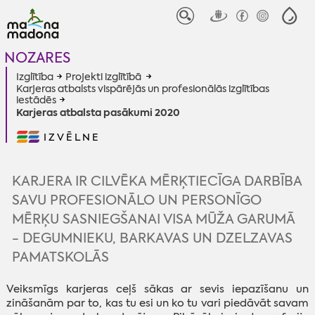
NOZARES
Izglītība
Projekti izglītībā
Karjeras atbalsts vispārējās un profesionālās izglītības
iestādēs
Karjeras atbalsta pasākumi 2020
IZVĒLNE
KARJERA IR CILVĒKA MĒRĶTIECĪGA DARBĪBA
SAVU PROFESIONĀLO UN PERSONĪGO
MĒRĶU SASNIEGŠANAI VISA MŪŽA GARUMĀ
- DEGUMNIEKU, BARKAVAS UN DZELZAVAS
PAMATSKOLĀS
Veiksmīgs karjeras ceļš sākas ar sevis iepazīšanu un
zināšanām par to, kas tu esi un ko tu vari piedāvāt savam