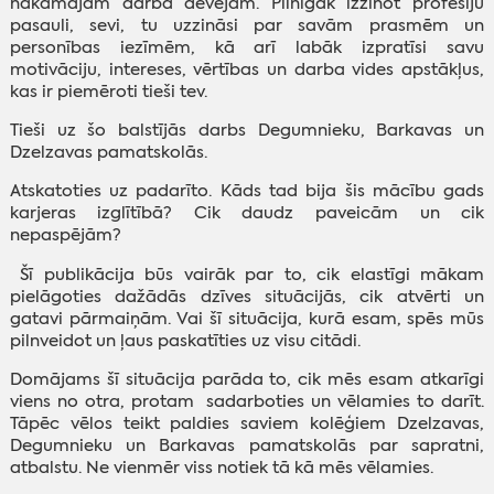
nākamajam darba devējam. Pilnīgāk izzinot profesiju
pasauli, sevi, tu uzzināsi par savām prasmēm un
personības iezīmēm, kā arī labāk izpratīsi savu
motivāciju, intereses, vērtības un darba vides apstākļus,
kas ir piemēroti tieši tev.
Tieši uz šo balstījās darbs Degumnieku, Barkavas un
Dzelzavas pamatskolās.
Atskatoties uz padarīto. Kāds tad bija šis mācību gads
karjeras izglītībā? Cik daudz paveicām un cik
nepaspējām?
Šī publikācija būs vairāk par to, cik elastīgi mākam
pielāgoties dažādās dzīves situācijās, cik atvērti un
gatavi pārmaiņām. Vai šī situācija, kurā esam, spēs mūs
pilnveidot un ļaus paskatīties uz visu citādi.
Domājams šī situācija parāda to, cik mēs esam atkarīgi
viens no otra, protam sadarboties un vēlamies to darīt.
Tāpēc vēlos teikt paldies saviem kolēģiem Dzelzavas,
Degumnieku un Barkavas pamatskolās par sapratni,
atbalstu. Ne vienmēr viss notiek tā kā mēs vēlamies.