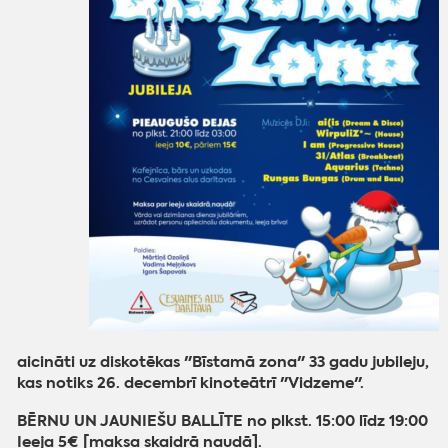
aicināti uz diskotēkas "Bīstamā zona" 33 gadu jubileju,
kas notiks 26. decembrī kinoteātrī "Vidzeme".
BĒRNU UN JAUNIEŠU BALLĪTE no plkst. 15:00 līdz 19:00
Ieeja 5€ [maksa skaidrā naudā].