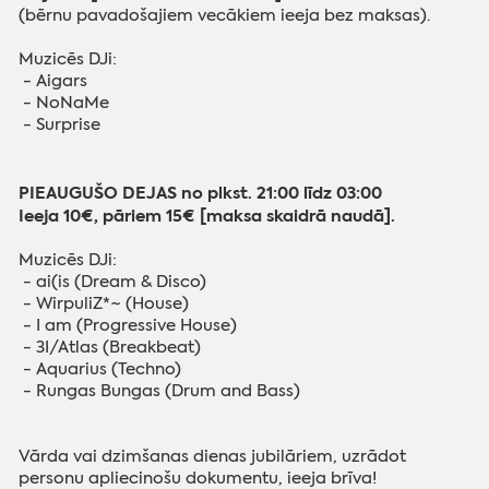
(bērnu pavadošajiem vecākiem ieeja bez maksas).
Muzicēs DJi:
- Aigars
- NoNaMe
- Surprise
PIEAUGUŠO DEJAS no plkst. 21:00 līdz 03:00
Ieeja 10€, pāriem 15€ [maksa skaidrā naudā].
Muzicēs DJi:
- ai(is (Dream & Disco)
- WirpuliZ*~ (House)
- I am (Progressive House)
- 3I/Atlas (Breakbeat)
- Aquarius (Techno)
- Rungas Bungas (Drum and Bass)
Vārda vai dzimšanas dienas jubilāriem, uzrādot
personu apliecinošu dokumentu, ieeja brīva!