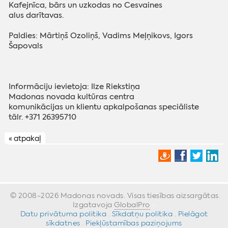
Kafejnīca, bārs un uzkodas no Cesvaines
alus darītavas.
Paldies: Mārtiņš Ozoliņš, Vadims Meļņikovs, Igors
Šapovals
Informāciju ievietoja: Ilze Riekstiņa
‌Madonas novada kultūras centra
‌komunikācijas un klientu apkalpošanas speciāliste
‌tālr. +371 26395710
« atpakaļ
© 2008-2026 Madonas novads. Visas tiesības aizsargātas.
Izgatavoja
GlobalPro
»
Datu privātuma politika
·
Sīkdatņu politika
·
Pielāgot
sīkdatnes
·
Piekļūstamības paziņojums