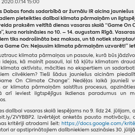
: 2020.07.14 15:00
s Dabas fonds sadarbībā ar žurnālu IR aicina jauniešu
adiem pieteikties dalībai klimata pārmaiņām un ilgtspē
veida praksēm veltītā dienas vasaras skolā “Game On 
, kura norisināsies no 10. – 14. augustam Rīgā. Vasaras
iem tiks nodrošināta bez maksas, un tā notiek starptau
ta Game On: Neļausim klimata pārmaiņām uzvarēt!” iet
 uztrauc klimata pārmaiņas un pasaule, kurā būs jādzīvo
dejas, kā mainīt pasauli, lai tā kļūtu klimatam draud
 klimata aktīvistu, mācīties no ekspertiem un sadarbotie
iem cilvēkiem? Tieši šādus jauniešus aicinām piedalī
Game On Climate Change”. Nedēļas laikā jaunieši va
 ar klimata pārmaiņām saistītus procesus, apzinātie
kā arī ieviest ilgtspējīgus ikdienas paradumus un m
os.
ies dalībai vasaras skolā iespējams no 9. līdz 24. jūlijam
bit.ly/2VYBBP2. Izvērtējot anketās pausto motivāciju, da
as kritēriji atrodami šeit:
https://docs.google.com/kritēr
tori ar apstiprinātajiem dalībniekiem sazināsies 30. jūlijā