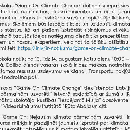
skolas “Game On Climate Change” dalībnieki iepazīsies 
 darbība rūpniecības, lauksaimniecības un citās jomā
nai un plānos to ieviešanu savā un apkārtējo ikdienā,
us. Skolēniem būs iespēja tikties un uzklausīt klimata
s stāstus, kā arī pašiem izstrādāt risinājumus cilvē
skolā tapušās idejas noslēguma dienā tiks prezentētas n
em un nozaru ekspertiem, veicinot to tālāku attīstīb
mi šeit:
https://ir.lv/ir-notikums/game-on-climate-ch
skola notiks no 10. līdz 14. augustam katru dienu 10:00 –
gā. Dalība dienas vasaras skolā ir bez maksas, nodroši
šamos resursus uzdevumu veikšanai. Transportu nokļūša
ki nodrošina paši.
 skola “Game On Climate Change” tiek īstenota Latvi
 pārmaiņām uzvarēt!” ietvarā sadarbībā ar žurnālu I
ātņu skolotāja, kustības “Iespējamā Misija” absolvente 
 “Vides risinājumu institūtā” Rūta Abaja un citi.
 “Game On: Neļausim klimata pārmaiņām uzvarēt!” ir k
 kuras mērķis ir padziļināt jauniešu izpratni par klim
s sekmēt ilgtspējīgu un klimatam labvēlīgu attīstību, kā a