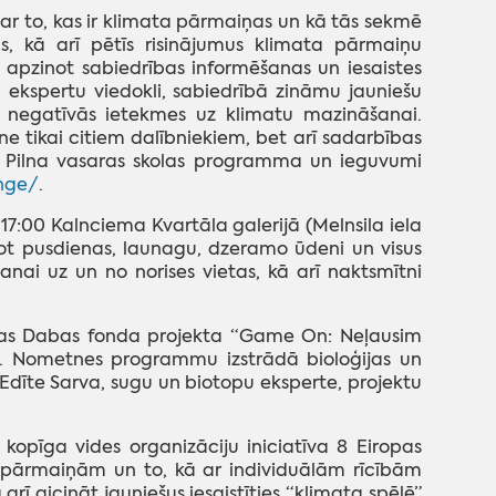
ar to, kas ir klimata pārmaiņas un kā tās sekmē
s, kā arī pētīs risinājumus klimata pārmaiņu
 apzinot sabiedrības informēšanas un iesaistes
 ekspertu viedokli, sabiedrībā zināmu jauniešu
ku negatīvās ietekmes uz klimatu mazināšanai.
e tikai citiem dalībniekiem, bet arī sadarbības
u. Pilna vasaras skolas programma un ieguvumi
ange/
.
 17:00 Kalnciema Kvartāla galerijā (Melnsila iela
not pusdienas, launagu, dzeramo ūdeni un visus
nai uz un no norises vietas, kā arī naktsmītni
jas Dabas fonda projekta “Game On: Neļausim
R. Nometnes programmu izstrādā bioloģijas un
Edīte Sarva, sugu un biotopu eksperte, projektu
opīga vides organizāciju iniciatīva 8 Eiropas
ata pārmaiņām un to, kā ar individuālām rīcībām
rī aicināt jauniešus iesaistīties “klimata spēlē”