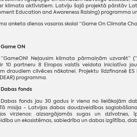
ar klimata aktīvistiem. Latviju šajā projektā pārstāv La
ment Education and Awareness Raising) programma un K
ma anketa dienas vasaras skolai “Game On Climate Chan
s Game ON
s “GameON! Neļausim klimata pārmaiņām uzvarēt” (
r 10 partneru 8 Eiropas valstīs veidota iniciatīva ja
iem draudiem cilvēces nākotnei. Projektu līdzfinansē
 (DEAR) programma.
s Dabas fonds
s Dabas fonds jau 30 gadus ir viena no lielākajām da
 Tā misija - Latvijas dabas daudzveidības saglabāšana
jos virzienos: aizsargājamās sugas un dzīvotnes, ī
dība un ekosistēmas, sabiedrība un dabas izglītība, daba