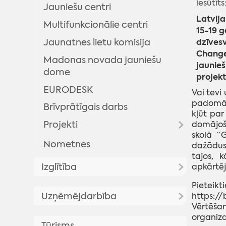
iesūtīts
Jauniešu centri
Latvija
Multifunkcionālie centri
15-19 g
dzīves
Jaunatnes lietu komisija
Change”
Madonas novada jauniešu
jaunieš
dome
projek
EURODESK
Vai tevi
padomā i
Brīvprātīgais darbs
kļūt par
Projekti
domājoš
skolā “
Nometnes
Projekts "Kontakts"
dažādus
tajos, 
Projekts "Proti un dari 2.0"
Izglītība
apkārtēj
"Digitālā darba ar jaunatni
Pieteikt
Aktualitātes
sistēmas attīstība
Uzņēmējdarbība
https://
pašvaldībās"
Vērtēšan
Dokumenti
organiza
Atbalsts uzņēmējiem
Realizētie projekti
Tūrisms