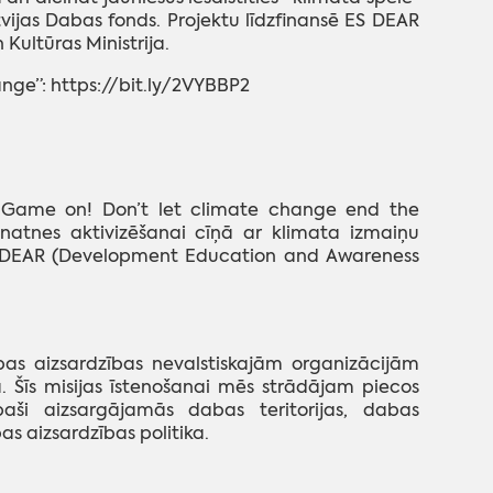
tvijas Dabas fonds. Projektu līdzfinansē ES DEAR
ultūras Ministrija.
ge”: https://bit.ly/2VYBBP2
“Game on! Don’t let climate change end the
unatnes aktivizēšanai cīņā ar klimata izmaiņu
 ES DEAR (Development Education and Awareness
bas aizsardzības nevalstiskajām organizācijām
. Šīs misijas īstenošanai mēs strādājam piecos
paši aizsargājamās dabas teritorijas, dabas
s aizsardzības politika.