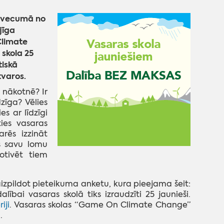
s vecumā no
jīga
Climate
 skola 25
tiskā
varos.
 nākotnē? Ir
zīga? Vēlies
s ar līdzīgi
ties vasaras
rēs izzināt
s savu lomu
otivēt tiem
, aizpildot pieteikuma anketu, kura pieejama šeit:
lībai vasaras skolā tiks izraudzīti 25 jaunieši.
iji
. Vasaras skolas “Game On Climate Change”
.