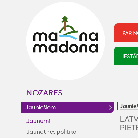
PAR 
IESTĀ
NOZARES
Jaunie
Jauniešiem
LATV
Jaunumi
PIET
Jaunatnes politika