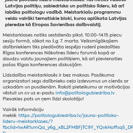
Latvijas politiķu, sabiedrisko un politisko līderu, kā arī
labāko politologu vadībā. Meistarklašu programmu
veido vairāki tematiskie bloki, kuros aplūkota Latvijas
pieredze kā Eiropas Savienības dalībvalstij.
Meistarklases notiks sestdienās plkst. 10.00-14.15 piecu
sesiju formā, sākot no š.g. 7. marta. Veiksmīgākajiem
dalībniekiem tiks piedāvāta iespēja rudenī piedalīties
Rīgas konferences Nākotnes līderu forumā kopā ar
daudzu valstu jaunajiem politiķiem, kā arī pievienoties
pašas Rīgas konferences diskusijām.
Līdzdalība meistarklasēs ir bez maksas. Pasākuma
organizatori segs dalībnieku ceļa izdevumus un cienās ar
uzkodām un pusdienām. Raksti pieteikumu ar motivācijas
vēstuli un cv uz e-pastu
info@politologubiedriba.lv
.
Piesakies pats un ņem līdzi skolotāju!
Vairāk informāciju
meklē:
https://politologubiedriba.lv/jauno-politisko-
lideru-meistarklases/?
fbclid=IwAR1umQa_y6g_xBL2FMBFjTC9Y_YQvkHoffsq5_D