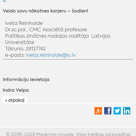
0
Veido savu nākotnes karjeru – šodien!
Iveta Reinholde
Dr.sc.pol., CMC Asociētā profesore
Politikas zinātnes nodaļas vadītāja Latvijas
Universitāte
Tālrunis: 29127742
e-pasts:
iveta.reinholde@lu.lv
Informāciju ievietoja
‌Indra Veipa
« atpakaļ
© 2008-2026 Madonas novads. Visas tiesības aizsargātas.