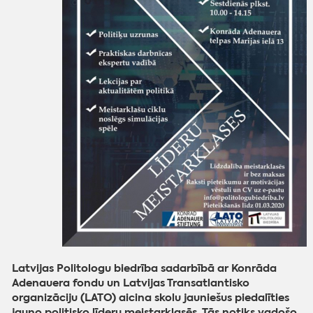
Latvijas Politologu biedrība sadarbībā ar Konrāda
Adenauera fondu un Latvijas Transatlantisko
organizāciju (LATO) aicina skolu jauniešus piedalīties
jauno politisko līderu meistarklasēs. Tās notiks vadošo