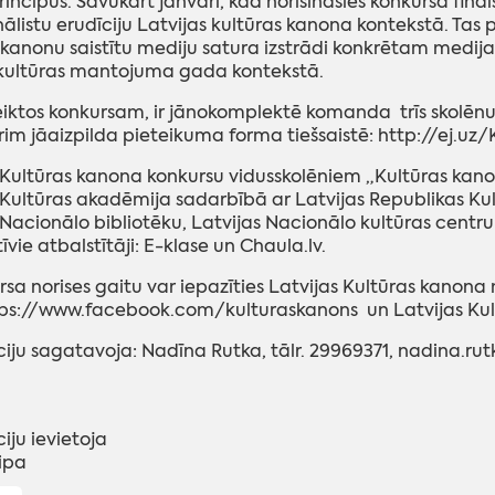
ncipus. Savukārt janvārī, kad norisināsies konkursa fin
inālistu erudīciju Latvijas kultūras kanona kontekstā. Ta
 kanonu saistītu mediju satura izstrādi konkrētam medij
 kultūras mantojuma gada kontekstā.
eiktos konkursam, ir jānokomplektē komanda trīs skolēnu 
m jāaizpilda pieteikuma forma tiešsaistē: http://ej.uz
 Kultūras kanona konkursu vidusskolēniem „Kultūras kano
 Kultūras akadēmija sadarbībā ar Latvijas Republikas Kultū
 Nacionālo bibliotēku, Latvijas Nacionālo kultūras centr
vie atbalstītāji: E-klase un Chaula.lv.
rsa norises gaitu var iepazīties Latvijas Kultūras kano
ps://www.facebook.com/kulturaskanons un Latvijas Kult
iju sagatavoja: Nadīna Rutka, tālr. 29969371, nadina.r
iju ievietoja
eipa