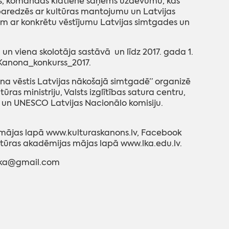
āls, komandas klātienē saņems uzdevumu, kas
s paredzēs ar kultūras mantojumu un Latvijas
am ar konkrētu vēstījumu Latvijas simtgades un
un viena skolotāja sastāvā un līdz 2017. gada 1.
/Kanona_konkurss_2017.
na vēstis Latvijas nākošajā simtgadē” organizē
ras ministriju, Valsts izglītības satura centru,
u un UNESCO Latvijas Nacionālo komisiju.
na mājas lapā www.kulturaskanons.lv, Facebook
ūras akadēmijas mājas lapā www.lka.edu.lv.
utka@gmail.com