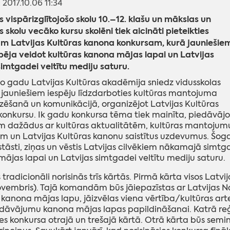
: 2017.10.06 11:34
s vispārizglītojošo skolu 10.–12. klašu un mākslas un
 skolu vecāko kursu skolēni tiek aicināti pieteikties
am Latvijas Kultūras kanona konkursam, kurā jauniešie
pēja veidot kultūras kanona mājas lapai un Latvijas
simtgadei veltītu mediju saturu.
o gadu Latvijas Kultūras akadēmija sniedz vidusskolas
auniešiem iespēju līdzdarboties kultūras mantojuma
zēšanā un komunikācijā, organizējot Latvijas Kultūras
onkursu. Ik gadu konkursa tēma tiek mainīta, piedāvājo
m dažādus ar kultūras aktualitātēm, kultūras mantojum
ām un Latvijas Kultūras kanonu saistītus uzdevumus. Šog
tāsti, ziņas un vēstis Latvijas cilvēkiem nākamajā simtg
ājas lapai un Latvijas simtgadei veltītu mediju saturu.
 tradicionāli norisinās trīs kārtās. Pirmā kārta visos Lat
novembris). Tajā komandām būs jāiepazīstas ar Latvijas N
 kanona mājas lapu, jāizvēlas viena vērtība/kultūras artef
dāvājumu kanona mājas lapas papildināšanai. Katrā reģi
ies konkursa otrajā un trešajā kārtā. Otrā kārta būs semi