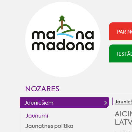
PAR 
IESTĀ
NOZARES
Jaunie
Jauniešiem
AICI
Jaunumi
LAT
Jaunatnes politika