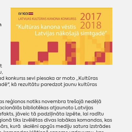
m
t
u,
ad konkurss sevi piesaka ar moto „Kultūras
adē", kā rezultātu paredzot jaunu kultūras
vijas reģionos notiks novembra trešajā nedēļā
acionālās bibliotēkas atjaunoto Latvijas
akts, jāveic tā padziļināta izpēte, lai radītu
onā tiks izvēlētas divas labākas komandas, kas
nārs, kurā skolēni apgūs mediju satura izstrādes