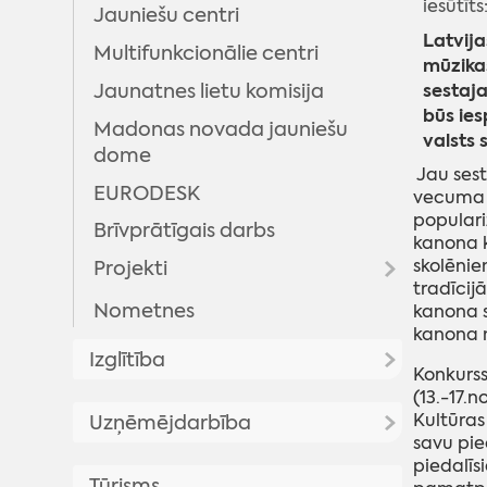
iesūtīts
Jauniešu centri
Latvija
Multifunkcionālie centri
mūzikas
sestaj
Jaunatnes lietu komisija
būs ies
Madonas novada jauniešu
valsts 
dome
Jau sest
EURODESK
vecuma j
populari
Brīvprātīgais darbs
kanona k
skolēnie
Projekti
tradīcij
Nometnes
Projekts "Kontakts"
kanona s
kanona m
Projekts "Proti un dari 2.0"
Izglītība
Konkurss
"Digitālā darba ar jaunatni
(13.-17.
Aktualitātes
sistēmas attīstība
Kultūras
Uzņēmējdarbība
pašvaldībās"
savu pie
Dokumenti
piedalīs
Atbalsts uzņēmējiem
Realizētie projekti
Tūrisms